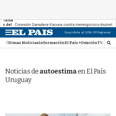
Tema
s del
Conexión Ganadera
Vacuna contra meningococo
Inumet ad
día:
M
Suscribite al 50% OFF
Ingresar
e
n
Últimas Noticias
Información
El País +
Ovación
TV Show
M
u
o
s
t
r
Noticias de
autoestima
en El País
a
r
Uruguay
b
�
s
q
u
e
d