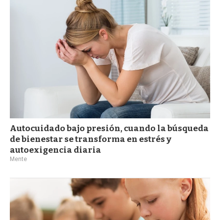
a
Autocuidado bajo presión, cuando la búsqueda
de bienestar se transforma en estrés y
autoexigencia diaria
Mente