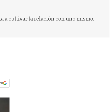
s
q
u
e
ña a cultivar la relación con uno mismo,
d
a
 en