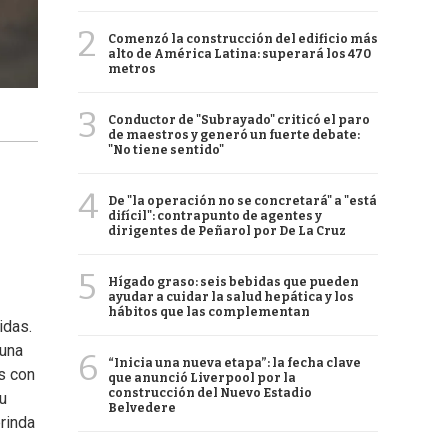
2
Comenzó la construcción del edificio más
alto de América Latina: superará los 470
metros
3
Conductor de "Subrayado" criticó el paro
de maestros y generó un fuerte debate:
"No tiene sentido"
4
De "la operación no se concretará" a "está
difícil": contrapunto de agentes y
dirigentes de Peñarol por De La Cruz
5
Hígado graso: seis bebidas que pueden
ayudar a cuidar la salud hepática y los
hábitos que las complementan
idas.
 una
6
“Inicia una nueva etapa”: la fecha clave
s con
que anunció Liverpool por la
construcción del Nuevo Estadio
u
Belvedere
rinda