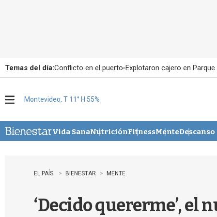
Temas del día:
Conflicto en el puerto
Explotaron cajero en Parque
Montevideo, T 11° H 55%
M
e
n
u
Vida Sana
Nutrición
Fitness
Mente
Descanso
EL PAÍS
BIENESTAR
MENTE
‘Decido quererme’, el n