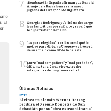
7
¡Bombazo! En España afirman que Ronald
Araujo deja Barcelona y será nuevo
jugador del Liverpool de Inglaterra
ismo.
8
. El
Georgina Rodríguez publicó un descargo
tras las críticas por su físico y reveló qué
or
le dijo Cristiano Ronaldo
9
“Es para elegidos”: Forlán contó qué lo
motivó para dirigir a Uruguay y el récord
de su abuelo como DT de la Celeste
10
Entre "mal compañero" y "mal perdedor",
altísima tensión en vivo entre dos
integrantes de programa radial
Últimas Noticias
02:12
El cineasta alemán Werner Herzog
recibirá el Premio Donostia de San
Sebastián por su "obra extraordinaria"