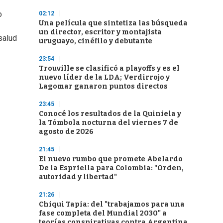
o
02:12
Una película que sintetiza las búsqueda
un director, escritor y montajista
salud
uruguayo, cinéfilo y debutante
23:54
Trouville se clasificó a playoffs y es el
nuevo líder de la LDA; Verdirrojo y
Lagomar ganaron puntos directos
23:45
Conocé los resultados de la Quiniela y
la Tómbola nocturna del viernes 7 de
agosto de 2026
21:45
El nuevo rumbo que promete Abelardo
De la Espriella para Colombia: "Orden,
autoridad y libertad"
21:26
Chiqui Tapia: del "trabajamos para una
fase completa del Mundial 2030" a
teorías conspirativas contra Argentina