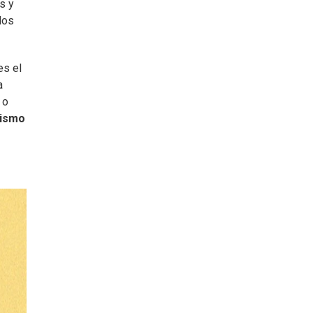
s y
los
es el
a
 o
sismo