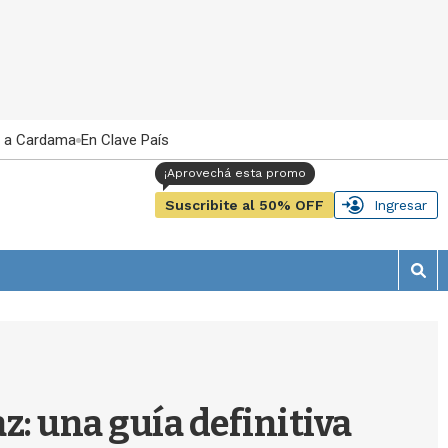
 a Cardama
En Clave País
Suscribite al 50% OFF
Ingresar
M
o
s
t
r
a
r
z: una guía definitiva
b
�