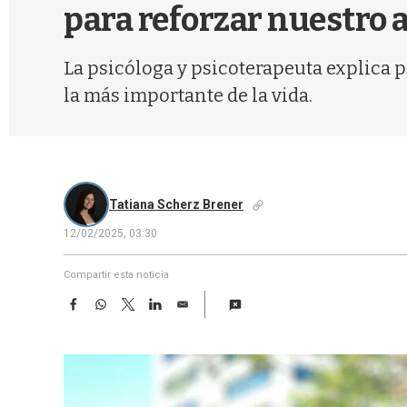
para reforzar nuestro 
La psicóloga y psicoterapeuta explica p
la más importante de la vida.
Tatiana Scherz Brener
12/02/2025, 03:30
Compartir esta noticia
F
W
T
L
E
a
h
w
i
m
c
a
i
n
a
e
t
t
k
i
b
s
t
e
l
o
A
e
d