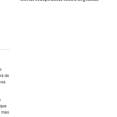
e
rá de
osa.
o
 que
to más