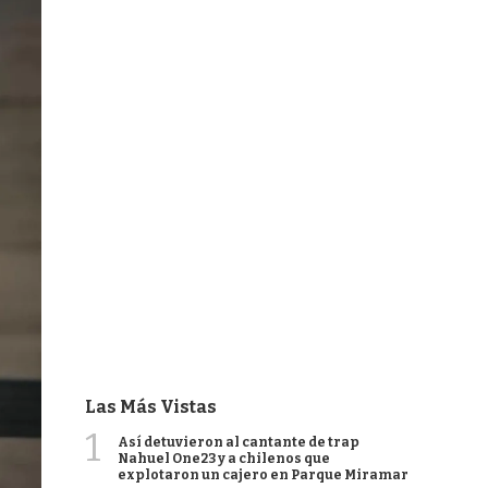
Las Más Vistas
1
Así detuvieron al cantante de trap
Nahuel One23 y a chilenos que
explotaron un cajero en Parque Miramar