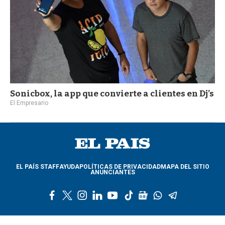
Sonicbox, la app que convierte a clientes en Dj’s
El Empresario
EL PAÍS STAFF
AYUDA
POLÍTICAS DE PRIVACIDAD
MAPA DEL SITIO
ANUNCIANTES
f
t
i
l
y
t
g
w
t
a
w
n
i
o
i
o
h
e
c
i
s
n
u
k
o
a
l
e
t
t
k
t
t
g
t
e