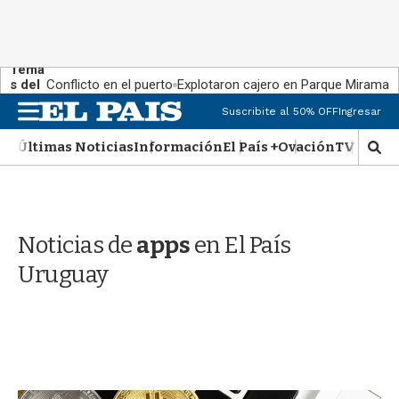
Tema
s del
Conflicto en el puerto
Explotaron cajero en Parque Miramar
día:
M
Suscribite al 50% OFF
Ingresar
e
n
Últimas Noticias
Información
El País +
Ovación
TV Show
M
u
o
s
t
r
Noticias de
apps
en El País
a
r
Uruguay
b
�
s
q
u
e
d