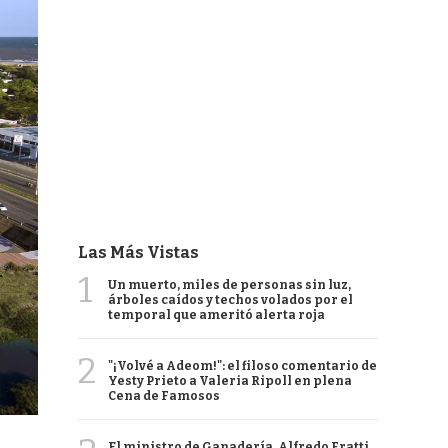
Las Más Vistas
1
Un muerto, miles de personas sin luz,
árboles caídos y techos volados por el
temporal que ameritó alerta roja
2
"¡Volvé a Adeom!": el filoso comentario de
Yesty Prieto a Valeria Ripoll en plena
Cena de Famosos
El ministro de Ganadería, Alfredo Fratti,