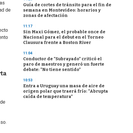
nas
Guía de cortes de tránsito para el fin de
ad de
semana en Montevideo: horarios y
zonas de afectación
11:17
ecto
Sin Maxi Gómez, el probable once de
ento
Nacional para el debut en el Torneo
Clausura frente a Boston River
11:04
Conductor de "Subrayado" criticó el
paro de maestros y generó un fuerte
debate: "No tiene sentido"
rta
10:53
Entra a Uruguay una masa de aire de
origen polar que traerá frío: "Abrupta
caída de temperatura"
 de
eso.