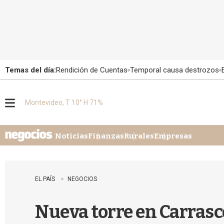
Temas del día:
Rendición de Cuentas
Temporal causa destrozos
Montevideo, T 10° H 71%
M
e
n
u
Noticias
Finanzas
Rurales
Empresas
EL PAÍS
NEGOCIOS
Nueva torre en Carrasc