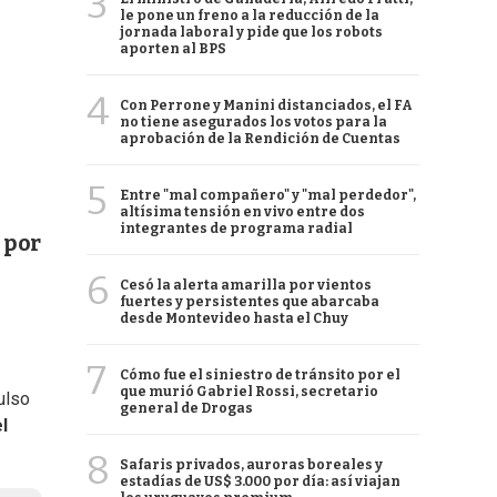
3
le pone un freno a la reducción de la
jornada laboral y pide que los robots
aporten al BPS
4
Con Perrone y Manini distanciados, el FA
no tiene asegurados los votos para la
aprobación de la Rendición de Cuentas
5
Entre "mal compañero" y "mal perdedor",
altísima tensión en vivo entre dos
integrantes de programa radial
 por
6
Cesó la alerta amarilla por vientos
fuertes y persistentes que abarcaba
desde Montevideo hasta el Chuy
7
Cómo fue el siniestro de tránsito por el
que murió Gabriel Rossi, secretario
ulso
general de Drogas
l
8
Safaris privados, auroras boreales y
estadías de US$ 3.000 por día: así viajan