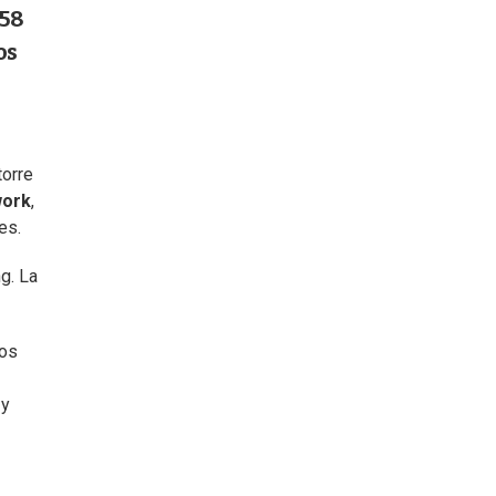
158
os
torre
ork
,
es.
g. La
ios
 y