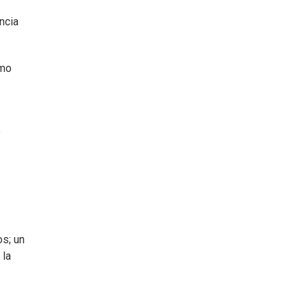
ncia
omo
e
os; un
 la