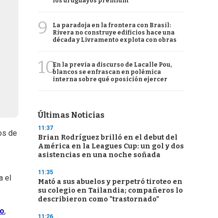
los uruguayos premium
9
La paradoja en la frontera con Brasil:
Rivera no construye edificios hace una
década y Livramento explota con obras
10
En la previa a discurso de Lacalle Pou,
blancos se enfrascan en polémica
interna sobre qué oposición ejercer
Últimas Noticias
11:37
ros de
Brian Rodríguez brilló en el debut del
América en la Leagues Cup: un gol y dos
asistencias en una noche soñada
11:35
a el
Mató a sus abuelos y perpetró tiroteo en
su colegio en Tailandia; compañeros lo
describieron como "trastornado"
co
,
11:26