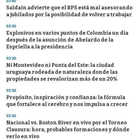
s
03:40
e
Saldain advierte que el BPS está mal asesorando
c
a jubilados por la posibilidad de volver a trabajar
o
n
d
03:30
s
Explosivos en varios puntos de Colombia un día
después de la asunción de Abelardo de la
Espriella a la presidencia
03:30
Ni Montevideo ni Punta del Este: la ciudad
uruguaya rodeada de naturaleza donde las
propiedades se revalorizan más de un 20%
03:30
Propósito, inspiración y confianza: la fórmula
que fortalece al cerebro y nos impulsa a crecer
03:30
Nacional vs. Boston River en vivo por el Torneo
Clausura: hora, probables formaciones y dónde
verlo en vivo