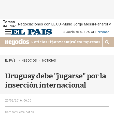
Temas
Negociaciones con EE.UU.
Murió Jorge Messi
Peñarol vs
del día:
Suscribite al 50% OFF
Ingresar
M
e
Noticias
Finanzas
Rurales
Empresas
n
M
u
o
s
t
EL PAÍS
NEGOCIOS
NOTICIAS
r
a
Uruguay debe "jugarse" por la
r
b
inserción internacional
�
s
q
u
25/02/2016, 06:00
e
d
Compartir esta noticia