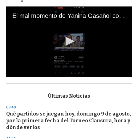
El mal momento de Yanina Gasañol con un hincha argentino en "Subrayado"
0
s
e
c
Últimas Noticias
o
n
03:40
d
Qué partidos se juegan hoy, domingo 9 de agosto,
s
o
por la primera fecha del Torneo Clausura, hora y
f
dónde verlos
3
3