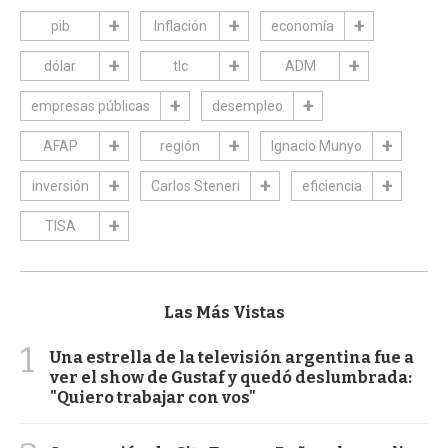
pib
Inflación
economía
dólar
tlc
ADM
empresas públicas
desempleo
AFAP
región
Ignacio Munyo
inversión
Carlos Steneri
eficiencia
TISA
Las Más Vistas
1
Una estrella de la televisión argentina fue a
ver el show de Gustaf y quedó deslumbrada:
"Quiero trabajar con vos"