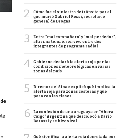
2
Cómo fue el siniestro de tránsito por el
que murió Gabriel Rossi, secretario
general de Drogas
3
Entre "mal compañero" y "mal perdedor",
altísima tensión en vivo entre dos
integrantes de programa radial
4
Gobierno declaró la alerta roja por las
condiciones meteorológicas en varias
zonas del país
5
Director del Sinae explicó qué implica la
alerta roja para zonas costeras y qué
pasa con las clases
 de
6
La confesión de una uruguaya en "Ahora
ste
Caigo" Argentina que descolocó a Darío
Barassi y se hizo viral
to.
Qué significa la alerta roja decretada por