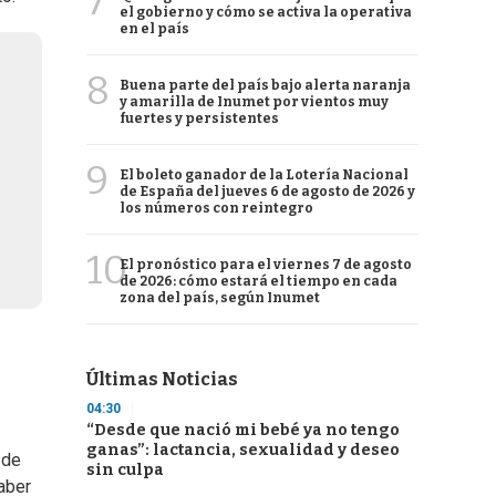
7
el gobierno y cómo se activa la operativa
en el país
8
Buena parte del país bajo alerta naranja
y amarilla de Inumet por vientos muy
fuertes y persistentes
9
El boleto ganador de la Lotería Nacional
de España del jueves 6 de agosto de 2026 y
los números con reintegro
10
El pronóstico para el viernes 7 de agosto
de 2026: cómo estará el tiempo en cada
zona del país, según Inumet
Últimas Noticias
04:30
“Desde que nació mi bebé ya no tengo
ganas”: lactancia, sexualidad y deseo
 de
sin culpa
saber