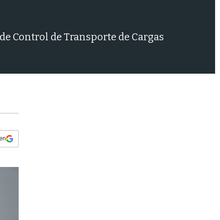
s
q
u
e
l de Control de Transporte de Cargas
d
a
 en