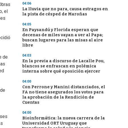
04:06
 Obras
La lluvia que no para, causa estragos en
o, el
la pista de césped de Maroñas
les
04:05
En Paysandú y Florida esperan que
decenas de miles vayan a ver al Papa;
ecidió
buscan lugares para las misas al aire
libre
04:03
e de
En la previa a discurso de Lacalle Pou,
uas
blancos se enfrascan en polémica
red
interna sobre qué oposición ejercer
04:00
Con Perrone y Manini distanciados, el
 de
FA no tiene asegurados los votos para
la aprobación de la Rendición de
Cuentas
04:00
eses
Bioinformática: la nueva carrera de la
as
Universidad ORT Uruguay que