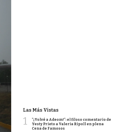
Las Más Vistas
1
"¡Volvé a Adeom!": el filoso comentario de
Yesty Prieto a Valeria Ripoll en plena
Cena de Famosos