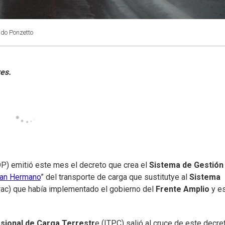
ndo Ponzetto
) emitió este mes el decreto que crea el
Sistema de Gestión
ran Hermano
” del transporte de carga que sustitutye al
Sistema
trac) que había implementado el gobierno del
Frente Amplio
y e
sional de Carga Terrestr
e (ITPC) salió al cruce de este decre