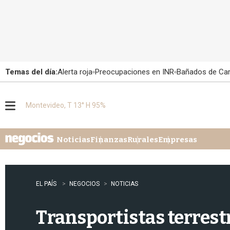
Temas del día:
Alerta roja
Preocupaciones en INR
Bañados de Ca
Montevideo, T 13° H 95%
M
e
n
u
Noticias
Finanzas
Rurales
Empresas
EL PAÍS
NEGOCIOS
NOTICIAS
Transportistas terrestr