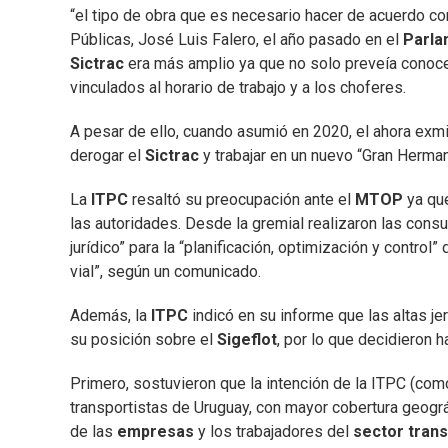
“el tipo de obra que es necesario hacer de acuerdo con
Públicas, José Luis Falero, el año pasado en el
Parla
Sictrac
era más amplio ya que no solo preveía conoce
vinculados al horario de trabajo y a los choferes.
A pesar de ello, cuando asumió en 2020, el ahora exmi
derogar el
Sictrac
y trabajar en un nuevo “Gran Herman
La
ITPC
resaltó su preocupación ante el
MTOP
ya que
las autoridades. Desde la gremial realizaron las cons
jurídico” para la “planificación, optimización y control
vial”, según un comunicado.
Además, la
ITPC
indicó en su informe que las altas j
su posición sobre el
Sigeflot
, por lo que decidieron h
Primero, sostuvieron que la intención de la ITPC (com
transportistas de Uruguay, con mayor cobertura geográ
de las
empresas
y los trabajadores del
sector trans