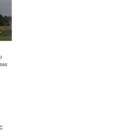
o
esas
C
.