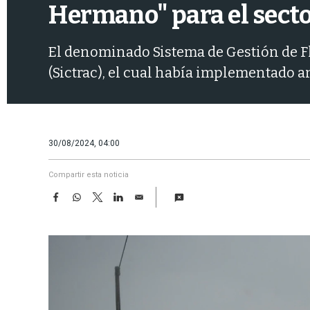
Hermano" para el secto
El denominado Sistema de Gestión de Flot
(Sictrac), el cual había implementado 
30/08/2024, 04:00
Compartir esta noticia
F
W
T
L
E
a
h
w
i
m
c
a
i
n
a
e
t
t
k
i
b
s
t
e
l
o
A
e
d
o
p
r
I
k
p
n