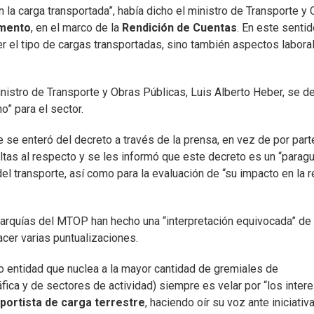
 la carga transportada”, había dicho el ministro de Transporte y
mento
, en el marco de la
Rendición de Cuentas
. En este sentid
r el tipo de cargas transportadas, sino también aspectos labora
nistro de Transporte y Obras Públicas, Luis Alberto Heber, se d
o” para el sector.
 se enteró del decreto a través de la prensa, en vez de por part
ultas al respecto y se les informó que este decreto es un “parag
” del transporte, así como para la evaluación de “su impacto en la 
erarquías del MTOP han hecho una “interpretación equivocada” de
acer varias puntualizaciones.
o entidad que nuclea a la mayor cantidad de gremiales de
fica y de sectores de actividad) siempre es velar por “los inter
portista de carga terrestre
, haciendo oír su voz ante iniciativ