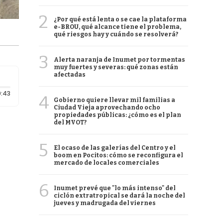
2
¿Por qué está lenta o se cae la plataforma
e-BROU, qué alcance tiene el problema,
qué riesgos hay y cuándo se resolverá?
3
Alerta naranja de Inumet por tormentas
muy fuertes y severas: qué zonas están
afectadas
Duración: 43 segundos
:43
4
Gobierno quiere llevar mil familias a
Ciudad Vieja aprovechando ocho
propiedades públicas: ¿cómo es el plan
del MVOT?
5
El ocaso de las galerías del Centro y el
boom en Pocitos: cómo se reconfigura el
mercado de locales comerciales
6
Inumet prevé que "lo más intenso" del
ciclón extratropical se dará la noche del
jueves y madrugada del viernes