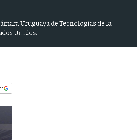
s
q
u
e
 Cámara Uruguaya de Tecnologías de la
d
ados Unidos.
a
 en