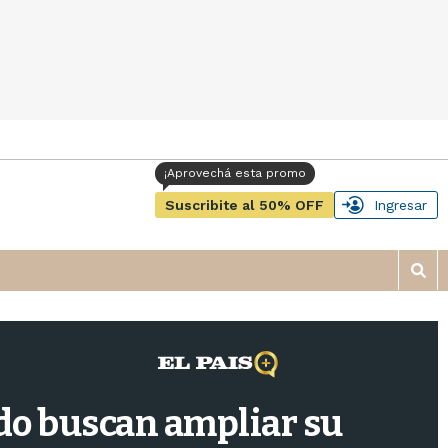
Suscribite al 50% OFF
Ingresar
M
o
s
t
r
a
r
ado buscan ampliar su
b
�