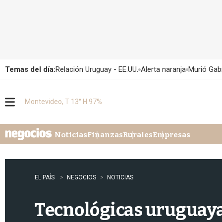
Temas del día:
Relación Uruguay - EE.UU.
Alerta naranja
Murió Gabr
Montevideo, T 13° H 97%
M
e
n
u
Noticias
Finanzas
Rurales
Empresas
EL PAÍS
NEGOCIOS
NOTICIAS
Tecnológicas uruguayas