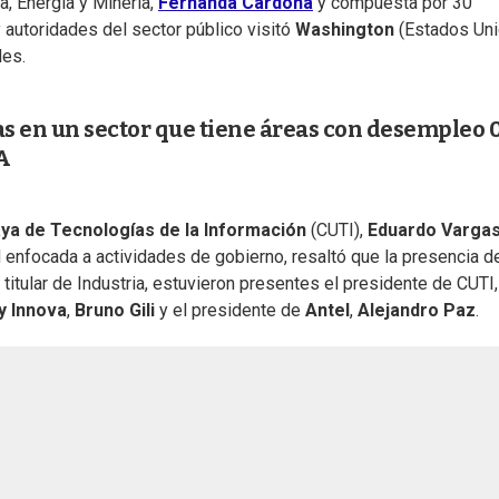
a, Energía y Minería,
Fernanda Cardona
y compuesta por 30
 autoridades del sector público visitó
Washington
(Estados Un
les.
as en un sector que tiene áreas con desempleo 0
A
a de Tecnologías de la Información
(CUTI),
Eduardo Varga
 enfocada a actividades de gobierno, resaltó que la presencia d
itular de Industria, estuvieron presentes el presidente de CUTI,
y Innova
,
Bruno Gili
y el presidente de
Antel
,
Alejandro Paz
.