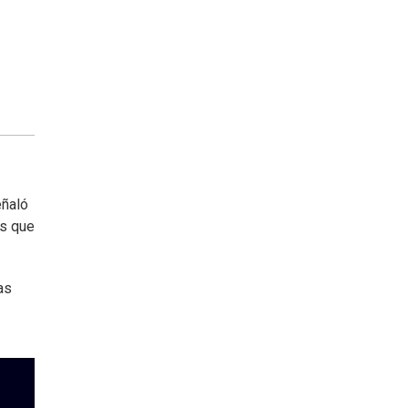
eñaló
os que
as