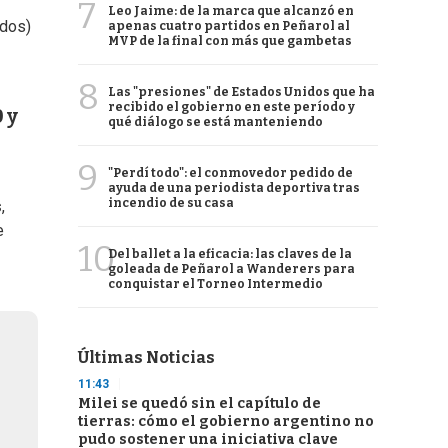
7
Leo Jaime: de la marca que alcanzó en
idos)
apenas cuatro partidos en Peñarol al
MVP de la final con más que gambetas
8
Las "presiones" de Estados Unidos que ha
recibido el gobierno en este período y
 y
qué diálogo se está manteniendo
9
"Perdí todo": el conmovedor pedido de
ayuda de una periodista deportiva tras
incendio de su casa
s
,
e
10
Del ballet a la eficacia: las claves de la
goleada de Peñarol a Wanderers para
conquistar el Torneo Intermedio
Últimas Noticias
11:43
Milei se quedó sin el capítulo de
tierras: cómo el gobierno argentino no
pudo sostener una iniciativa clave