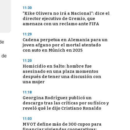
11:30
"Kike Olivera no irá a Nacional": dice el
director ejecutivo de Gremio, que
amenaza con un reclamo ante FIFA
11:29
Cadena perpetua en Alemania para un
de
joven afgano por el mortal atentado
con auto en Múnich en 2025
s de
11:20
Homicidio en Salto: hombre fue
asesinado en una plaza momentos
después de tener una discusión con
una mujer
11:18
Georgina Rodríguez publicó un
descargo tras las críticas por su físico y
reveló qué le dijo Cristiano Ronaldo
11:03
MVOT define más de 300 cupos para
financiar viviendas cooperativas: