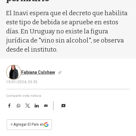
a
El Inavi espera que el decreto que habilita
este tipo de bebida se apruebe en estos
días. En Uruguay no existe la figura
jurídica de "vino sin alcohol", se observa
desde el instituto.
Fabiana Culshaw
19/01/2024, 03:35
Compartir esta noticia
F
W
T
L
E
a
h
w
i
m
c
a
i
n
a
e
t
t
k
i
+
Agregar El País en
b
s
t
e
l
o
A
e
d