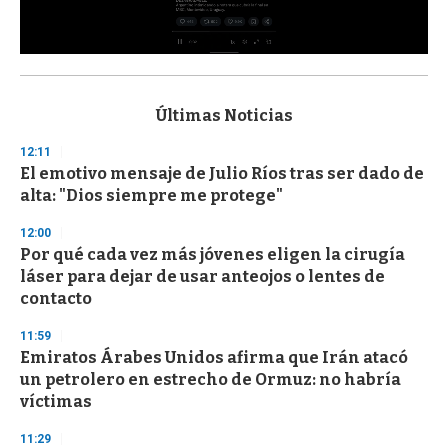
0
s
e
c
Últimas Noticias
o
n
12:11
d
El emotivo mensaje de Julio Ríos tras ser dado de
s
o
alta: "Dios siempre me protege"
f
3
12:00
3
s
Por qué cada vez más jóvenes eligen la cirugía
e
láser para dejar de usar anteojos o lentes de
c
contacto
o
n
d
11:59
s
Emiratos Árabes Unidos afirma que Irán atacó
un petrolero en estrecho de Ormuz: no habría
víctimas
11:29