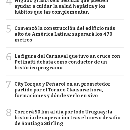
4
Hígado graso: seis bebidas que pueden
ayudar a cuidar la salud hepática y los
hábitos que las complementan
5
Comenzó la construcción del edificio más
alto de América Latina: superará los 470
metros
6
La figura del Carnaval que tuvo un cruce con
Petinatti debuta como conductor de un
histórico programa
7
City Torque y Peñarol en un prometedor
partido por el Torneo Clausura: hora,
formaciones y dónde verlo en vivo
8
Correrá 50 km al día por todo Uruguay: la
historia de superación tras el nuevo desafío
de Santiago Stirling