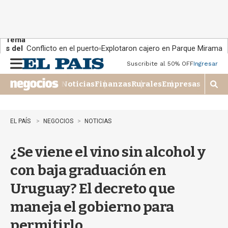
Tema
s del
Conflicto en el puerto
Explotaron cajero en Parque Miramar
día:
Suscribite al 50% OFF
Ingresar
M
e
Noticias
Finanzas
Rurales
Empresas
n
M
u
o
s
t
EL PAÍS
NEGOCIOS
NOTICIAS
r
a
¿Se viene el vino sin alcohol y
r
b
con baja graduación en
�
s
Uruguay? El decreto que
q
u
maneja el gobierno para
e
d
permitirlo