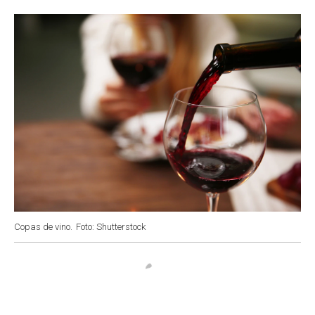
o
p
r
I
k
p
n
Copas de vino.
Foto: Shutterstock