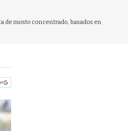
s
q
u
e
anta de mosto concentrado, basados en
d
a
 en