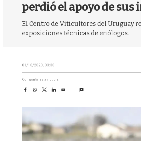
perdió el apoyo de sus
El Centro de Viticultores del Uruguay r
exposiciones técnicas de enólogos.
01/10/2023, 03:30
Compartir esta noticia
F
W
T
L
E
a
h
w
i
m
c
a
i
n
a
e
t
t
k
i
b
s
t
e
l
o
A
e
d
o
p
r
I
k
p
n