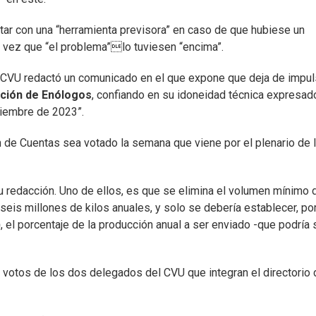
ntar con una “herramienta previsora” en caso de que hubiese un
vez que “el problema”lo tuviesen “encima”.
el CVU redactó un comunicado en el que expone que deja de impul
ción de Enólogos
, confiando en su idoneidad técnica expresad
etiembre de 2023”.
ón de Cuentas sea votado la semana que viene por el plenario de 
su redacción. Uno de ellos, es que se elimina el volumen mínimo 
a seis millones de kilos anuales, y solo se debería establecer, po
)
, el porcentaje de la producción anual a ser enviado -que podría 
s votos de los dos delegados del CVU que integran el directorio 