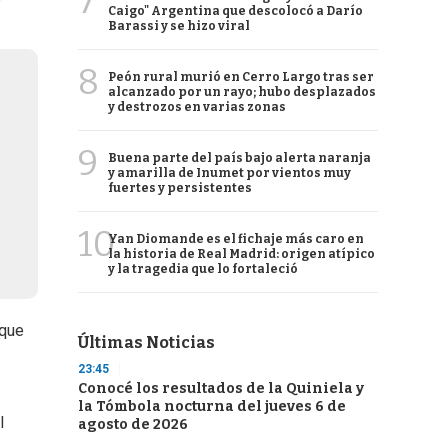
7
Caigo" Argentina que descolocó a Darío
Barassi y se hizo viral
8
Peón rural murió en Cerro Largo tras ser
alcanzado por un rayo; hubo desplazados
y destrozos en varias zonas
9
Buena parte del país bajo alerta naranja
y amarilla de Inumet por vientos muy
fuertes y persistentes
10
Yan Diomande es el fichaje más caro en
la historia de Real Madrid: origen atípico
y la tragedia que lo fortaleció
 que
Últimas Noticias
23:45
Conocé los resultados de la Quiniela y
la Tómbola nocturna del jueves 6 de
l
agosto de 2026