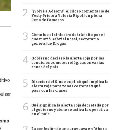
2
"¡Volvé a Adeom!": el filoso comentario de
Yesty Prieto a Valeria Ripoll en plena
Cena de Famosos
3
Cómo fue el siniestro de tránsito por el
que murió Gabriel Rossi, secretario
general de Drogas
4
Gobierno declaró la alerta roja por las
condiciones meteorológicas en varias
zonas del país
5
ditivo
Director del Sinae explicó qué implica la
alerta roja para zonas costeras y qué
pasa con las clases
pulsar
6
Qué significa la alerta roja decretada por
el gobierno y cómo se activa la operativa
en el país
ismo
y
La confesión de una uruguaya en "Ahora