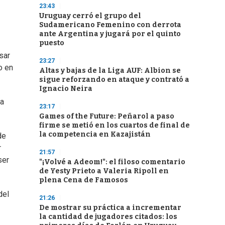
23:43
Uruguay cerró el grupo del
Sudamericano Femenino con derrota
ante Argentina y jugará por el quinto
puesto
sar
23:27
o en
Altas y bajas de la Liga AUF: Albion se
sigue reforzando en ataque y contrató a
Ignacio Neira
la
23:17
Games of the Future: Peñarol a paso
firme se metió en los cuartos de final de
la competencia en Kazajistán
de
r
21:57
ser
"¡Volvé a Adeom!": el filoso comentario
de Yesty Prieto a Valeria Ripoll en
plena Cena de Famosos
del
21:26
De mostrar su práctica a incrementar
la cantidad de jugadores citados: los