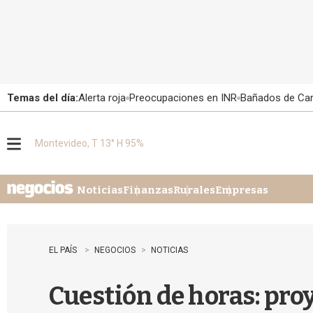
Temas del día:
Alerta roja
Preocupaciones en INR
Bañados de Ca
Montevideo, T 13° H 95%
M
e
n
u
Noticias
Finanzas
Rurales
Empresas
EL PAÍS
NEGOCIOS
NOTICIAS
Cuestión de horas: proy