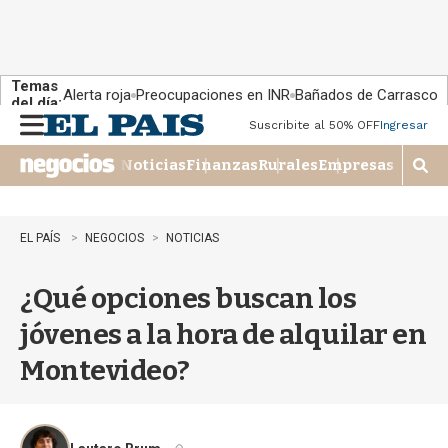
Temas
Alerta roja
Preocupaciones en INR
Bañados de Carrasco
del día:
Suscribite al 50% OFF
Ingresar
M
e
Noticias
Finanzas
Rurales
Empresas
n
M
u
o
s
t
EL PAÍS
NEGOCIOS
NOTICIAS
r
a
¿Qué opciones buscan los
r
b
jóvenes a la hora de alquilar en
�
s
Montevideo?
q
u
e
d