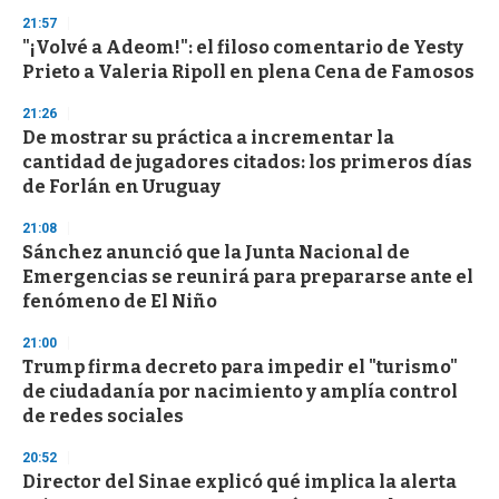
n
21:57
d
"¡Volvé a Adeom!": el filoso comentario de Yesty
s
o
Prieto a Valeria Ripoll en plena Cena de Famosos
f
3
21:26
3
s
De mostrar su práctica a incrementar la
e
cantidad de jugadores citados: los primeros días
c
de Forlán en Uruguay
o
n
d
21:08
s
Sánchez anunció que la Junta Nacional de
Emergencias se reunirá para prepararse ante el
fenómeno de El Niño
21:00
Trump firma decreto para impedir el "turismo"
de ciudadanía por nacimiento y amplía control
de redes sociales
20:52
Director del Sinae explicó qué implica la alerta