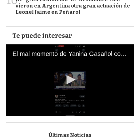
10
vieron en Argentina otra gran actuación de
Leonel Jaime en Peñarol
Te puede interesar
El mal momento de Yanina Gasañol con un hincha argentino en "Subrayado"
0
s
e
c
Últimas Noticias
o