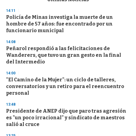
o
n
14:11
d
Policía de Minas investiga la muerte de un
s
o
hombre de 57 años: fue encontrado por un
f
funcionario municipal
3
3
s
14:08
e
Peñarol respondió a las felicitaciones de
c
Wanderers, que tuvo un gran gesto en la final
o
n
del Intermedio
d
s
14:00
"El Camino de la Mujer": un ciclo de talleres,
conversatorios y un retiro para el reencuentro
personal
13:48
Presidente de ANEP dijo que paro tras agresión
es "un poco irracional" y sindicato de maestros
salió al cruce
13:25