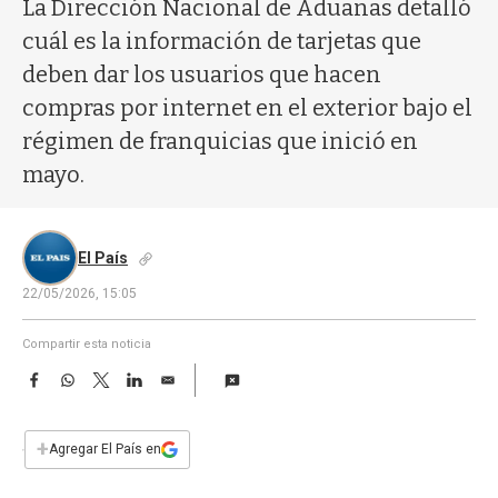
a
La Dirección Nacional de Aduanas detalló
cuál es la información de tarjetas que
deben dar los usuarios que hacen
compras por internet en el exterior bajo el
régimen de franquicias que inició en
mayo.
El País
22/05/2026, 15:05
Compartir esta noticia
F
W
T
L
E
a
h
w
i
m
c
a
i
n
a
e
t
t
k
i
+
Agregar El País en
b
s
t
e
l
o
A
e
d