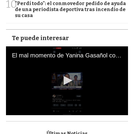
10
"Perdí todo": el conmovedor pedido de ayuda
de una periodista deportiva tras incendio de
su casa
Te puede interesar
El mal momento de Yanina Gasañol con un hincha argentino en "Subrayado"
0
s
e
c
Últimas Noticias