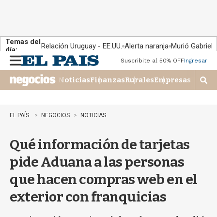
Temas del
Relación Uruguay - EE.UU.
Alerta naranja
Murió Gabriel 
día:
Suscribite al 50% OFF
Ingresar
M
e
Noticias
Finanzas
Rurales
Empresas
n
M
u
o
s
t
EL PAÍS
NEGOCIOS
NOTICIAS
r
a
Qué información de tarjetas
r
b
pide Aduana a las personas
�
s
que hacen compras web en el
q
u
exterior con franquicias
e
d