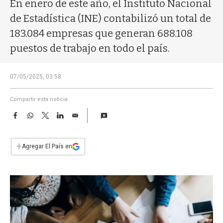
a
En enero de este año, el Instituto Nacional
de Estadística (INE) contabilizó un total de
183.084 empresas que generan 688.108
puestos de trabajo en todo el país.
07/05/2025, 03:58
Compartir esta noticia
F
W
T
L
E
a
h
w
i
m
c
a
i
n
a
e
t
t
k
i
+
Agregar El País en
b
s
t
e
l
o
A
e
d
o
p
r
I
k
p
n