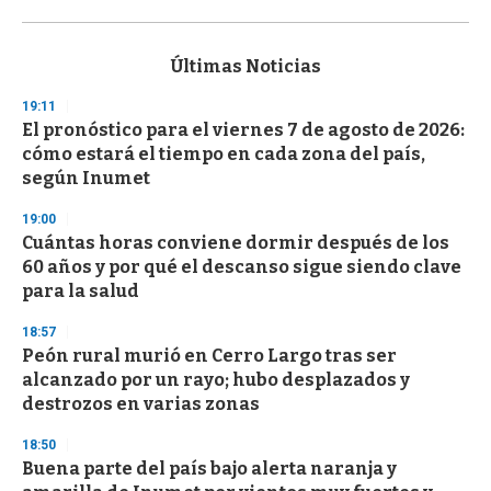
0
s
e
c
Últimas Noticias
o
n
19:11
d
El pronóstico para el viernes 7 de agosto de 2026:
s
o
cómo estará el tiempo en cada zona del país,
f
según Inumet
3
3
s
19:00
e
Cuántas horas conviene dormir después de los
c
60 años y por qué el descanso sigue siendo clave
o
n
para la salud
d
s
18:57
Peón rural murió en Cerro Largo tras ser
alcanzado por un rayo; hubo desplazados y
destrozos en varias zonas
18:50
Buena parte del país bajo alerta naranja y