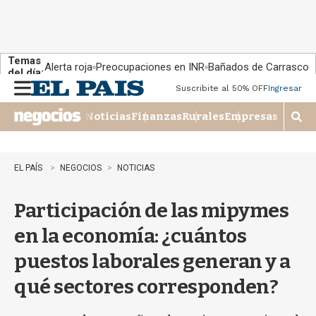
Temas
Alerta roja
Preocupaciones en INR
Bañados de Carrasco
del día:
Suscribite al 50% OFF
Ingresar
M
e
Noticias
Finanzas
Rurales
Empresas
n
M
u
o
s
t
EL PAÍS
NEGOCIOS
NOTICIAS
r
a
Participación de las mipymes
r
b
en la economía: ¿cuántos
�
s
puestos laborales generan y a
q
u
qué sectores corresponden?
e
d