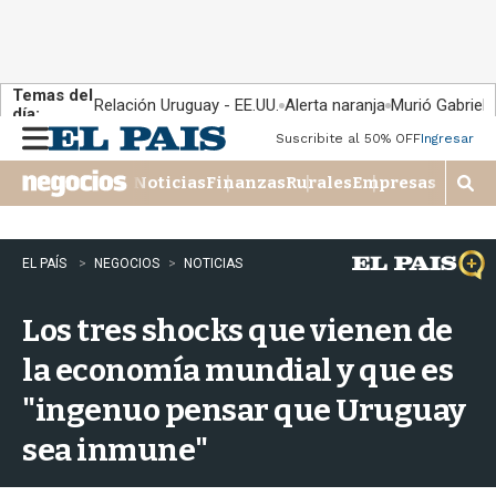
Temas del
Relación Uruguay - EE.UU.
Alerta naranja
Murió Gabriel 
día:
Suscribite al 50% OFF
Ingresar
M
e
Noticias
Finanzas
Rurales
Empresas
n
M
u
o
s
t
EL PAÍS
NEGOCIOS
NOTICIAS
r
a
Los tres shocks que vienen de
r
b
la economía mundial y que es
�
s
"ingenuo pensar que Uruguay
q
u
sea inmune"
e
d