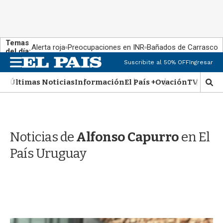
Temas
Alerta roja
Preocupaciones en INR
Bañados de Carrasco
del día:
M
Suscribite al 50% OFF
Ingresar
e
n
Últimas Noticias
Información
El País +
Ovación
TV Show
M
u
o
s
t
r
Noticias de
Alfonso Capurro
en El
a
r
País Uruguay
b
�
s
q
u
e
d