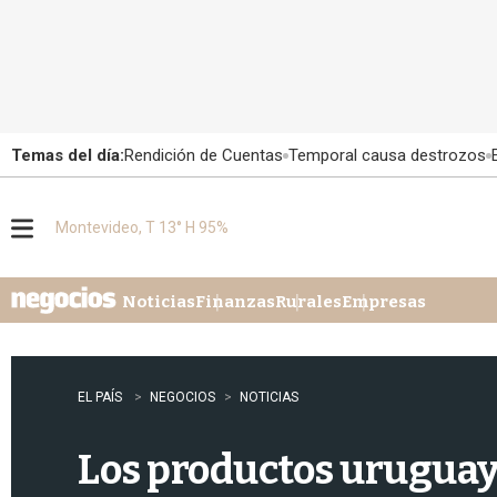
Temas del día:
Rendición de Cuentas
Temporal causa destrozos
Montevideo, T 13° H 95%
M
e
n
u
Noticias
Finanzas
Rurales
Empresas
EL PAÍS
NEGOCIOS
NOTICIAS
Los productos uruguayo