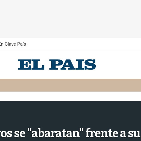
En Clave País
s se "abaratan" frente a s