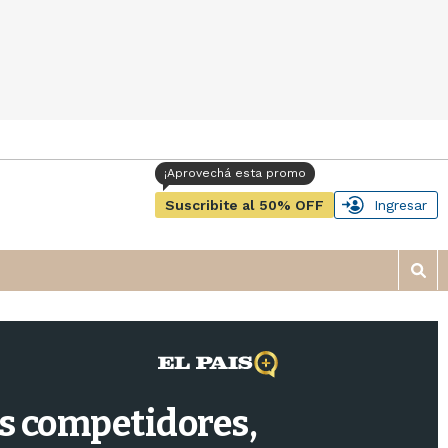
Suscribite al 50% OFF
Ingresar
M
o
s
t
r
a
r
us competidores,
b
�