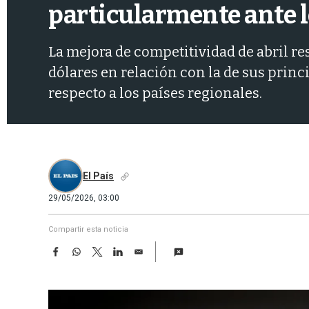
particularmente ante l
La mejora de competitividad de abril r
dólares en relación con la de sus prin
respecto a los países regionales.
El País
29/05/2026, 03:00
Compartir esta noticia
F
W
T
L
E
a
h
w
i
m
c
a
i
n
a
e
t
t
k
i
b
s
t
e
l