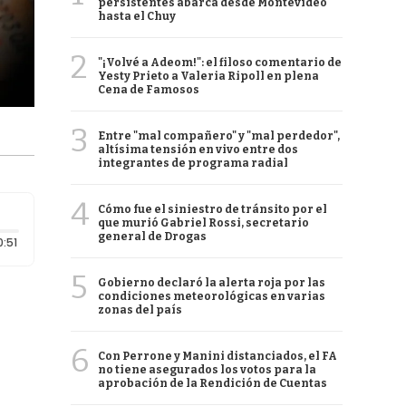
persistentes abarca desde Montevideo
hasta el Chuy
2
"¡Volvé a Adeom!": el filoso comentario de
Yesty Prieto a Valeria Ripoll en plena
Cena de Famosos
3
Entre "mal compañero" y "mal perdedor",
altísima tensión en vivo entre dos
integrantes de programa radial
4
Cómo fue el siniestro de tránsito por el
que murió Gabriel Rossi, secretario
general de Drogas
Duración: 51 segundos
0:51
5
Gobierno declaró la alerta roja por las
condiciones meteorológicas en varias
zonas del país
6
Con Perrone y Manini distanciados, el FA
no tiene asegurados los votos para la
aprobación de la Rendición de Cuentas