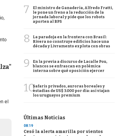
7
El ministro de Ganadería, Alfredo Fratti,
le pone un freno a la reducción de la
jornada laboral y pide que los robots
io,
aporten al BPS
8
La paradoja en la frontera con Brasil:
ento
Rivera no construye edificios hace una
década y Livramento explota con obras
9
En la previa a discurso de Lacalle Pou,
lza"
blancos se enfrascan en polémica
interna sobre qué oposición ejercer
10
Safaris privados, auroras boreales y
estadías de US$ 3.000 por día: así viajan
los uruguayos premium
n el
Últimas Noticias
08:19
Cesó la alerta amarilla por vientos