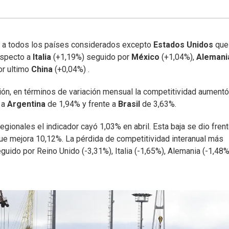
nte a todos los países considerados excepto
Estados Unidos
que
especto a
Italia
(+1,19%) seguido por
México
(+1,04%),
Alemani
or ultimo
China
(+0,04%) .
gión, en términos de variación mensual la competitividad aumentó
 a
Argentina
de 1,94% y frente a
Brasil
de 3,63%.
egionales el indicador cayó 1,03% en abril. Esta baja se dio frent
e mejora 10,12%. La pérdida de competitividad interanual más
uido por Reino Unido (-3,31%), Italia (-1,65%), Alemania (-1,48%