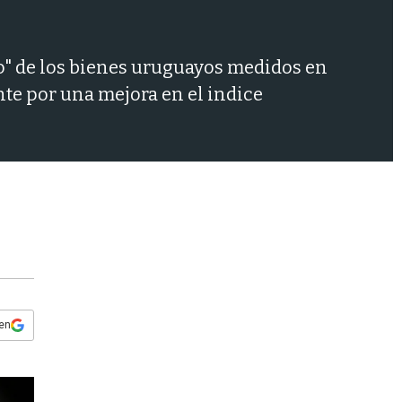
s
q
u
e
to" de los bienes uruguayos medidos en
d
nte por una mejora en el indice
a
 en