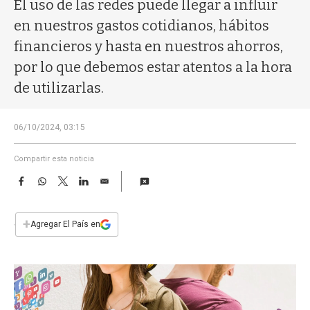
a
El uso de las redes puede llegar a influir
en nuestros gastos cotidianos, hábitos
financieros y hasta en nuestros ahorros,
por lo que debemos estar atentos a la hora
de utilizarlas.
06/10/2024, 03:15
Compartir esta noticia
F
W
T
L
E
a
h
w
i
m
c
a
i
n
a
e
t
t
k
i
+
Agregar El País en
b
s
t
e
l
o
A
e
d
o
p
r
I
k
p
n