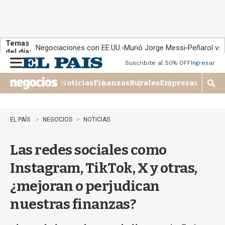
Temas
Negociaciones con EE.UU.
Murió Jorge Messi
Peñarol vs
del día:
Suscribite al 50% OFF
Ingresar
M
e
Noticias
Finanzas
Rurales
Empresas
n
M
u
o
s
t
EL PAÍS
NEGOCIOS
NOTICIAS
r
a
Las redes sociales como
r
b
Instagram, TikTok, X y otras,
�
s
¿mejoran o perjudican
q
u
nuestras finanzas?
e
d