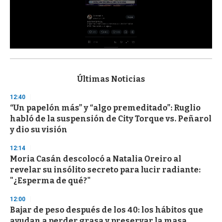
0
s
e
c
Últimas Noticias
o
n
12:40
d
“Un papelón más” y “algo premeditado”: Ruglio
s
o
habló de la suspensión de City Torque vs. Peñarol
f
y dio su visión
3
3
s
12:14
e
Moria Casán descolocó a Natalia Oreiro al
c
revelar su insólito secreto para lucir radiante:
o
n
"¿Esperma de qué?"
d
s
12:00
Bajar de peso después de los 40: los hábitos que
ayudan a perder grasa y preservar la masa