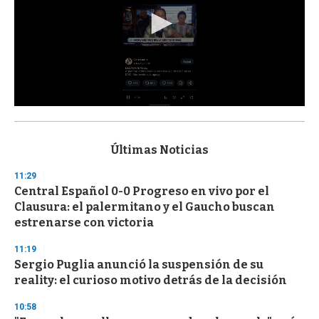
0
s
e
c
Últimas Noticias
o
n
11:29
d
Central Español 0-0 Progreso en vivo por el
s
o
Clausura: el palermitano y el Gaucho buscan
f
estrenarse con victoria
3
3
s
11:19
e
Sergio Puglia anunció la suspensión de su
c
reality: el curioso motivo detrás de la decisión
o
n
d
10:58
s