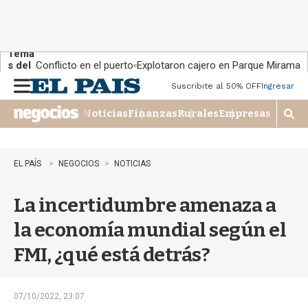
Tema
s del
Conflicto en el puerto
Explotaron cajero en Parque Miramar
día:
Suscribite al 50% OFF
Ingresar
M
e
Noticias
Finanzas
Rurales
Empresas
n
M
u
o
s
t
EL PAÍS
NEGOCIOS
NOTICIAS
r
a
La incertidumbre amenaza a
r
b
la economía mundial según el
�
s
FMI, ¿qué está detrás?
q
u
e
d
07/10/2022, 23:07