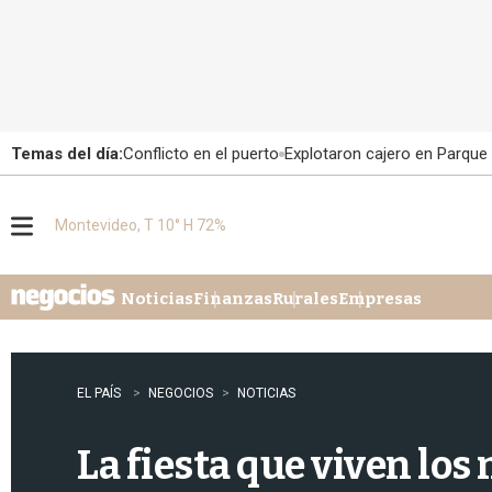
Temas del día:
Conflicto en el puerto
Explotaron cajero en Parque
Montevideo, T 10° H 72%
M
e
n
u
Noticias
Finanzas
Rurales
Empresas
EL PAÍS
NEGOCIOS
NOTICIAS
La fiesta que viven lo