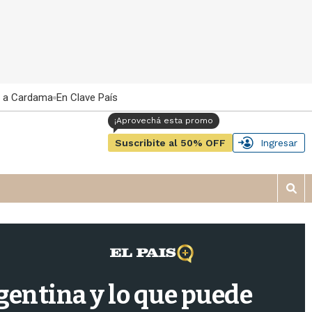
 a Cardama
En Clave País
Suscribite al 50% OFF
Ingresar
M
o
s
t
r
a
r
gentina y lo que puede
b
�