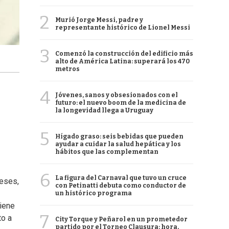
2
Murió Jorge Messi, padre y
representante histórico de Lionel Messi
3
Comenzó la construcción del edificio más
alto de América Latina: superará los 470
metros
4
Jóvenes, sanos y obsesionados con el
futuro: el nuevo boom de la medicina de
la longevidad llega a Uruguay
5
Hígado graso: seis bebidas que pueden
ayudar a cuidar la salud hepática y los
hábitos que las complementan
6
La figura del Carnaval que tuvo un cruce
meses,
con Petinatti debuta como conductor de
un histórico programa
viene
7
to a
City Torque y Peñarol en un prometedor
partido por el Torneo Clausura: hora,