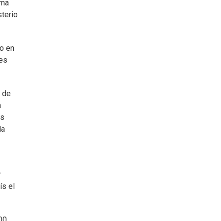
ema
sterio
o en
les
a de
a
os
la
r
ís el
00