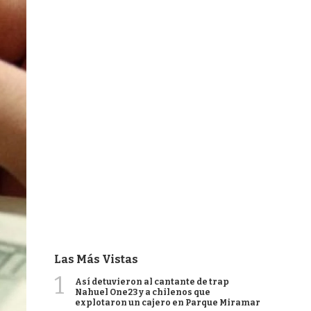
Las Más Vistas
1
Así detuvieron al cantante de trap
Nahuel One23 y a chilenos que
explotaron un cajero en Parque Miramar