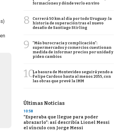
formaciones y dónde verlo en vivo
8
Correrá 50 km al día por todo Uruguay: la
is)
historia de superación tras el nuevo
desafío de Santiago Stirling
 en
9
"Más burocracia y complicación":
supermercados y comercios cuestionan
medida de informar precios por unidad y
piden cambios
10
La basura de Montevideo seguirá yendo a
Felipe Cardoso hasta al menos 2055, con
las obras que prevé la IMM
Últimas Noticias
10:58
"Esperaba que llegue para poder
abrazarlo": así describía Lionel Messi
el vínculo con Jorge Messi