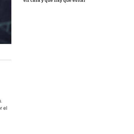
en casa y qué hay que evitar
.
r el