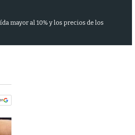
s
q
u
e
da mayor al 10% y los precios de los
d
a
 en