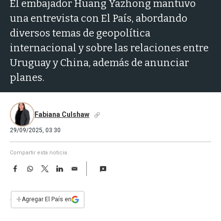
a
El embajador Huang Yazhong mantuvo
una entrevista con El País, abordando
diversos temas de geopolítica
internacional y sobre las relaciones entre
Uruguay y China, además de anunciar
planes.
Fabiana Culshaw
29/09/2025, 03:30
Compartir esta noticia
F
W
T
L
E
a
h
w
i
m
c
a
i
n
a
e
t
t
k
i
+
Agregar El País en
b
s
t
e
l
o
A
e
d