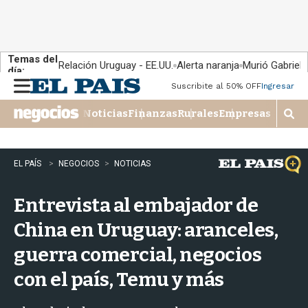
Temas del
Relación Uruguay - EE.UU.
Alerta naranja
Murió Gabriel 
día:
Suscribite al 50% OFF
Ingresar
M
e
Noticias
Finanzas
Rurales
Empresas
n
M
u
o
s
t
EL PAÍS
NEGOCIOS
NOTICIAS
r
a
Entrevista al embajador de
r
b
China en Uruguay: aranceles,
�
s
guerra comercial, negocios
q
u
con el país, Temu y más
e
d