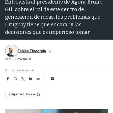
a
Entrevista al presidente de Ágora, Bruno
Gili sobre el rol de este centro de
generación de ideas, los problemas que
Uruguay tiene que encarar y las
decisiones que es imperioso tomar.
Fabián Tiscornia
21/10/2024, 04:00
Compartir esta noticia
F
W
T
L
E
a
h
w
i
m
c
a
i
n
a
e
t
t
k
i
+
Agregar El País en
b
s
t
e
l
o
A
e
d
o
p
r
I
k
p
n