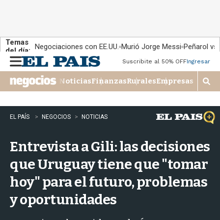
Temas
Negociaciones con EE.UU.
Murió Jorge Messi
Peñarol vs
del día:
Suscribite al 50% OFF
Ingresar
M
e
Noticias
Finanzas
Rurales
Empresas
n
M
u
o
s
t
EL PAÍS
NEGOCIOS
NOTICIAS
r
a
Entrevista a Gili: las decisiones
r
b
que Uruguay tiene que "tomar
�
s
hoy" para el futuro, problemas
q
u
y oportunidades
e
d