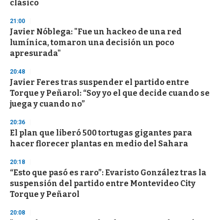
n
clásico
d
s
21:00
Javier Nóblega: "Fue un hackeo de una red
lumínica, tomaron una decisión un poco
apresurada"
20:48
Javier Feres tras suspender el partido entre
Torque y Peñarol: “Soy yo el que decide cuando se
juega y cuando no”
20:36
El plan que liberó 500 tortugas gigantes para
hacer florecer plantas en medio del Sahara
20:18
“Esto que pasó es raro”: Evaristo González tras la
suspensión del partido entre Montevideo City
Torque y Peñarol
20:08