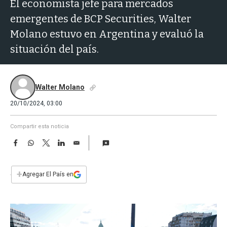
a
El economista jefe para mercados
emergentes de BCP Securities, Walter
Molano estuvo en Argentina y evaluó la
situación del país.
Walter Molano
20/10/2024, 03:00
Compartir esta noticia
F
W
T
L
E
a
h
w
i
m
c
a
i
n
a
e
t
t
k
i
+
Agregar El País en
b
s
t
e
l
o
A
e
d
o
p
r
I
k
p
n