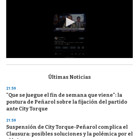
0
s
e
c
Últimas Noticias
o
n
21:59
d
"Que se juegue el fin de semana que viene": la
s
o
postura de Peñarol sobre la fijación del partido
f
ante City Torque
3
3
s
21:59
e
Suspensión de City Torque-Peñarol complica el
c
Clausura: posibles soluciones y la polémica por el
o