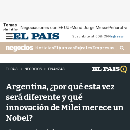
Temas
Negociaciones con EE.UU.
Murió Jorge Messi
Peñarol vs
del día:
Suscribite al 50% OFF
Ingresar
M
e
Noticias
Finanzas
Rurales
Empresas
n
M
u
o
s
t
EL PAÍS
NEGOCIOS
FINANZAS
r
a
Argentina, ¿por qué esta vez
r
b
será diferente y qué
�
s
innovación de Milei merece un
q
u
Nobel?
e
d