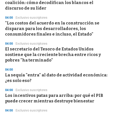
coalición: cómo decodifican los blancos el
o
n
discurso de su líder
d
s
04:00
Exclusivo suscriptores
"Los costos del acuerdo en la construcción se
disparan para los desarrolladores, los
consumidores finales e incluso, el Estado"
04:00
Exclusivo suscriptores
El secretario del Tesoro de Estados Unidos
sostiene que la creciente brecha entre ricos y
pobres "ha terminado"
04:00
La sequía "entra" al dato de actividad económica:
¿es solo eso?
04:00
Exclusivo suscriptores
Los incentivos patas para arriba: por qué el PIB
puede crecer mientras destruye bienestar
04:00
Exclusivo suscriptores