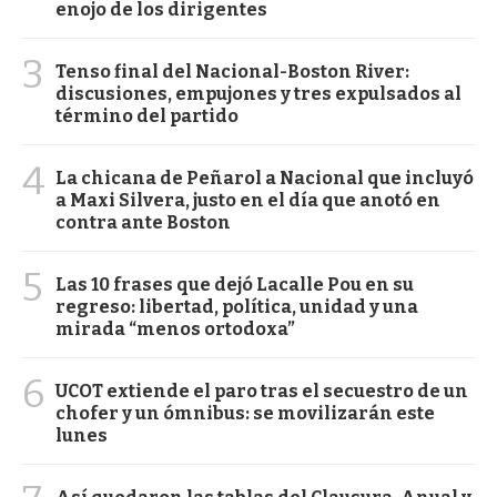
enojo de los dirigentes
3
Tenso final del Nacional-Boston River:
discusiones, empujones y tres expulsados al
término del partido
4
La chicana de Peñarol a Nacional que incluyó
a Maxi Silvera, justo en el día que anotó en
contra ante Boston
5
Las 10 frases que dejó Lacalle Pou en su
regreso: libertad, política, unidad y una
mirada “menos ortodoxa”
6
UCOT extiende el paro tras el secuestro de un
chofer y un ómnibus: se movilizarán este
lunes