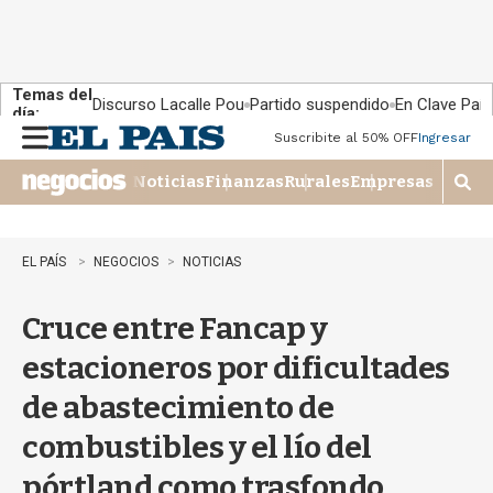
Temas del
Discurso Lacalle Pou
Partido suspendido
En Clave País
día:
Suscribite al 50% OFF
Ingresar
M
e
Noticias
Finanzas
Rurales
Empresas
n
M
u
o
s
t
EL PAÍS
NEGOCIOS
NOTICIAS
r
a
Cruce entre Fancap y
r
b
estacioneros por dificultades
�
s
de abastecimiento de
q
u
combustibles y el lío del
e
d
pórtland como trasfondo