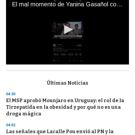
El mal momento de Yanina Gasañol con un hincha argentino en "Subrayado"
0
s
e
c
Últimas Noticias
o
n
04:30
d
El MSP aprobó Mounjaro en Uruguay: el rol de la
s
o
Tirzepatida en la obesidad y por qué no es una
f
droga mágica
3
3
s
04:02
e
Las señales que Lacalle Pou envió al PN y la
c