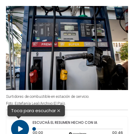
o
p
r
I
k
p
n
Surtidores de combustible en estación de servicio.
Foto: Estefanía Leal/Archivo El País.
×
Toca para escuchar
ESCUCHÁ EL RESUMEN HECHO CON IA
Tiempo transcurrido: 0 segundos
Durac
00:00
00:46