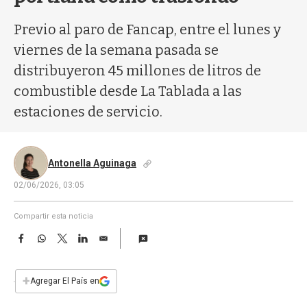
a
Previo al paro de Fancap, entre el lunes y
viernes de la semana pasada se
distribuyeron 45 millones de litros de
combustible desde La Tablada a las
estaciones de servicio.
Antonella Aguinaga
02/06/2026, 03:05
Compartir esta noticia
F
W
T
L
E
a
h
w
i
m
c
a
i
n
a
e
t
t
k
i
+
Agregar El País en
b
s
t
e
l
o
A
e
d