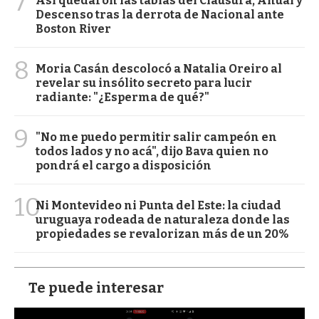
7
Así quedaron las tablas del Clausura, Anual y
Descenso tras la derrota de Nacional ante
Boston River
8
Moria Casán descolocó a Natalia Oreiro al
revelar su insólito secreto para lucir
radiante: "¿Esperma de qué?"
9
"No me puedo permitir salir campeón en
todos lados y no acá", dijo Bava quien no
pondrá el cargo a disposición
10
Ni Montevideo ni Punta del Este: la ciudad
uruguaya rodeada de naturaleza donde las
propiedades se revalorizan más de un 20%
Te puede interesar