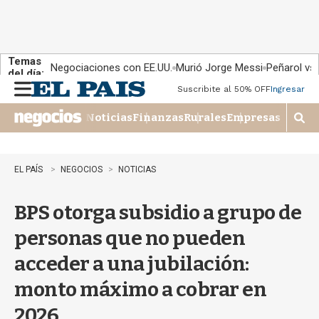
Temas
Negociaciones con EE.UU.
Murió Jorge Messi
Peñarol vs
del día:
Suscribite al 50% OFF
Ingresar
M
e
Noticias
Finanzas
Rurales
Empresas
n
M
u
o
s
t
EL PAÍS
NEGOCIOS
NOTICIAS
r
a
BPS otorga subsidio a grupo de
r
b
personas que no pueden
�
s
acceder a una jubilación:
q
u
monto máximo a cobrar en
e
d
2026