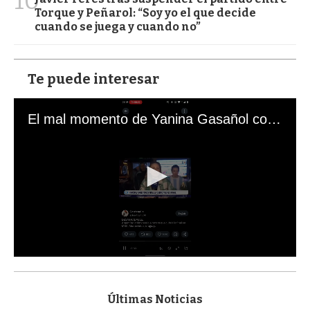
10
Torque y Peñarol: “Soy yo el que decide
cuando se juega y cuando no”
Te puede interesar
El mal momento de Yanina Gasañol con un hincha argentino en "Subrayado"
0
s
e
c
Últimas Noticias
o