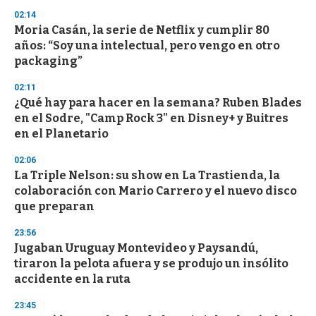
n
02:14
d
Moria Casán, la serie de Netflix y cumplir 80
s
o
años: “Soy una intelectual, pero vengo en otro
f
packaging”
3
3
s
02:11
e
¿Qué hay para hacer en la semana? Ruben Blades
c
en el Sodre, "Camp Rock 3" en Disney+ y Buitres
o
n
en el Planetario
d
s
02:06
La Triple Nelson: su show en La Trastienda, la
colaboración con Mario Carrero y el nuevo disco
que preparan
23:56
Jugaban Uruguay Montevideo y Paysandú,
tiraron la pelota afuera y se produjo un insólito
accidente en la ruta
23:45