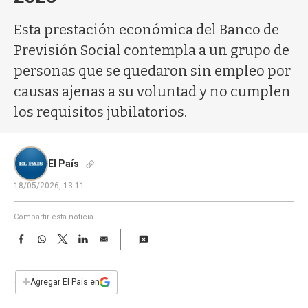
a
Esta prestación económica del Banco de
Previsión Social contempla a un grupo de
personas que se quedaron sin empleo por
causas ajenas a su voluntad y no cumplen
los requisitos jubilatorios.
El País
18/05/2026, 13:11
Compartir esta noticia
F
W
T
L
E
a
h
w
i
m
c
a
i
n
a
e
t
t
k
i
+
Agregar El País en
b
s
t
e
l
o
A
e
d