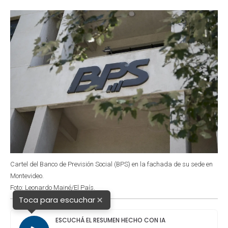
o
p
r
I
k
p
n
Cartel del Banco de Previsión Social (BPS) en la fachada de su sede en
Montevideo.
Foto: Leonardo Mainé/El País.
×
Toca para escuchar
ESCUCHÁ EL RESUMEN HECHO CON IA