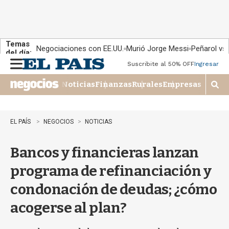
Temas
Negociaciones con EE.UU.
Murió Jorge Messi
Peñarol vs
del día:
Suscribite al 50% OFF
Ingresar
M
e
Noticias
Finanzas
Rurales
Empresas
n
M
u
o
s
t
EL PAÍS
NEGOCIOS
NOTICIAS
r
a
Bancos y financieras lanzan
r
b
programa de refinanciación y
�
s
condonación de deudas; ¿cómo
q
u
acogerse al plan?
e
d