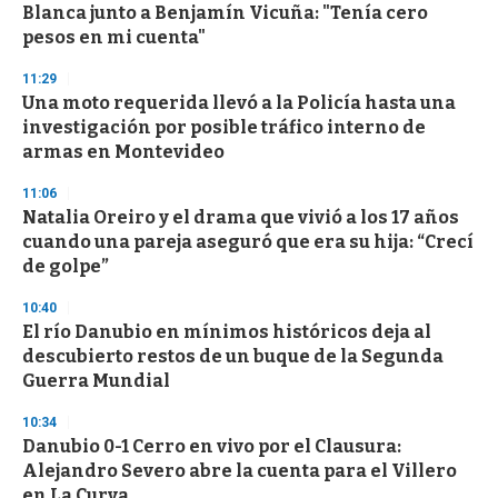
o
Blanca junto a Benjamín Vicuña: "Tenía cero
f
pesos en mi cuenta"
3
3
s
11:29
e
Una moto requerida llevó a la Policía hasta una
c
investigación por posible tráfico interno de
o
n
armas en Montevideo
d
s
11:06
Natalia Oreiro y el drama que vivió a los 17 años
cuando una pareja aseguró que era su hija: “Crecí
de golpe”
10:40
El río Danubio en mínimos históricos deja al
descubierto restos de un buque de la Segunda
Guerra Mundial
10:34
Danubio 0-1 Cerro en vivo por el Clausura:
Alejandro Severo abre la cuenta para el Villero
en La Curva