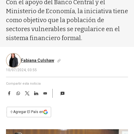
a
Con el apoyo del Banco Central y el
Ministerio de Economía, la iniciativa tiene
como objetivo que la población de
sectores vulnerables se regularice en el
sistema financiero formal.
Fabiana Culshaw
10/07/2024, 03:55
Compartir esta noticia
F
W
T
L
E
a
h
w
i
m
c
a
i
n
a
e
t
t
k
i
+
Agregar El País en
b
s
t
e
l
o
A
e
d
o
p
r
I
k
p
n