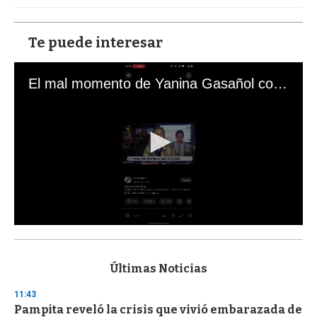
Te puede interesar
El mal momento de Yanina Gasañol con un hincha argentino en "Subrayado"
0
s
e
c
Últimas Noticias
o
n
11:43
d
Pampita reveló la crisis que vivió embarazada de
s