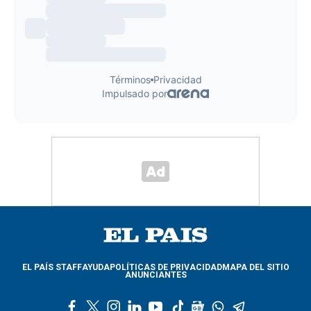
EL PAÍS STAFF
AYUDA
POLÍTICAS DE PRIVACIDAD
MAPA DEL SITIO
ANUNCIANTES
f
t
i
l
y
t
g
w
t