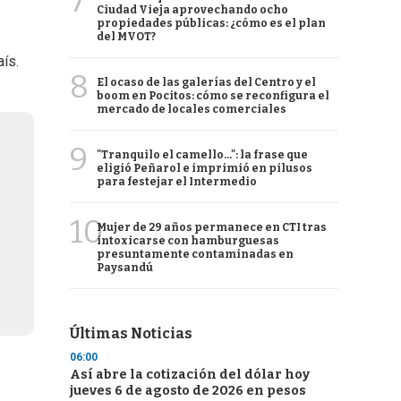
7
Ciudad Vieja aprovechando ocho
propiedades públicas: ¿cómo es el plan
del MVOT?
aís.
8
El ocaso de las galerías del Centro y el
boom en Pocitos: cómo se reconfigura el
mercado de locales comerciales
9
"Tranquilo el camello...": la frase que
eligió Peñarol e imprimió en pilusos
para festejar el Intermedio
10
Mujer de 29 años permanece en CTI tras
intoxicarse con hamburguesas
presuntamente contaminadas en
Paysandú
Últimas Noticias
06:00
Así abre la cotización del dólar hoy
jueves 6 de agosto de 2026 en pesos