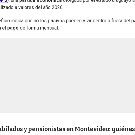
BPS
), una
partida económica
otorgada por el estado uruguayo a
lizado a valores del año 2026.
eficio indica que no los pasivos pueden vivir dentro o fuera del p
n el
pago
de forma mensual.
ubilados y pensionistas en Montevideo: quiénes