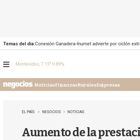
Temas del día:
Conexión Ganadera
Inumet advierte por ciclón extr
Montevideo, T 15° H 89%
M
e
n
u
Noticias
Finanzas
Rurales
Empresas
EL PAÍS
NEGOCIOS
NOTICIAS
Aumento de la prestac