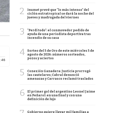
2
Inumet prevé que "lo más intenso" del
ciclón extratropical se dará la noche del
jueves y madrugada del viernes
3
"Perdí todo": el conmovedor pedido de
ayuda de una periodista deportiva tras
incendio de su casa
4
Sorteo del 5 de Oro de este miércoles 5 de
agosto de 2026: números sorteados,
pozos y aciertos
Duración: 46 segundos
:46
5
Conexión Ganadera: Justicia prorrogó
las cautelares; Cabral denunció
amenazas y Carrasco reclamó traslados
6
El primer gol del argentino Leonel Jaime
en Peñarol: en una final y con una
definición de lujo
Gobierno quiere llevar mil familias a