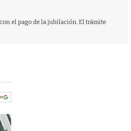
s
q
u
e
n el pago de la jubilación. El trámite
d
a
 en