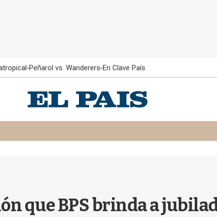
atropical
Peñarol vs. Wanderers
En Clave País
ión que BPS brinda a jubil