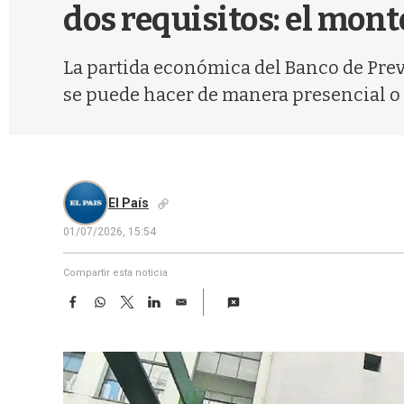
dos requisitos: el mon
La partida económica del Banco de Previ
se puede hacer de manera presencial o 
El País
01/07/2026, 15:54
Compartir esta noticia
F
W
T
L
E
a
h
w
i
m
c
a
i
n
a
e
t
t
k
i
b
s
t
e
l
o
A
e
d