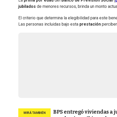
La
prima por edad
del
Banco de Previsión Social
(
jubilados
de menores recursos, brinda un monto actua
El criterio que determina la elegibilidad para este ben
Las personas incluidas bajo esta
prestación
percibe
BPS entregó viviendas a j