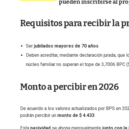
pueden inscribirse al pr
Requisitos para recibir la 
Ser
jubilados mayores de 70 años
.
Deben acreditar, mediante declaración jurada, que 
núcleo familiar no superan el tope de 3,7006 BPC (
Monto a percibir en 2026
De acuerdo a los valores actualizados por BPS en 2026,
podrán percibir un
monto de $ 4.433
.
Esta
pasividad
se abona mensualmente
junto con la