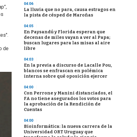
04:06
ap”,
La lluvia que no para, causa estragos en
es
la pista de césped de Maroñas
04:05
En Paysandú y Florida esperan que
es".
decenas de miles vayan a ver al Papa;
buscan lugares para las misas al aire
o de
libre
04:03
En la previa a discurso de Lacalle Pou,
blancos se enfrascan en polémica
interna sobre qué oposición ejercer
04:00
Con Perrone y Manini distanciados, el
FA no tiene asegurados los votos para
la aprobación de la Rendición de
Cuentas
04:00
Bioinformática: la nueva carrera de la
Universidad ORT Uruguay que