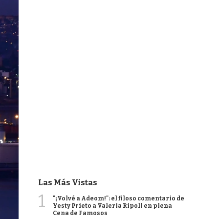
Las Más Vistas
1
"¡Volvé a Adeom!": el filoso comentario de
Yesty Prieto a Valeria Ripoll en plena
Cena de Famosos