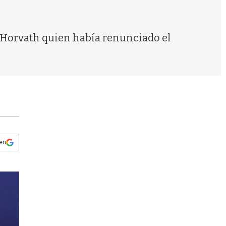
s
q
u
e
o Horvath quien había renunciado el
d
a
 en