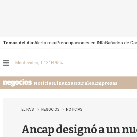
Temas del día:
Alerta roja
Preocupaciones en INR
Bañados de Ca
Montevideo, T 13° H 95%
M
e
n
u
Noticias
Finanzas
Rurales
Empresas
EL PAÍS
NEGOCIOS
NOTICIAS
Ancap designó a un nue