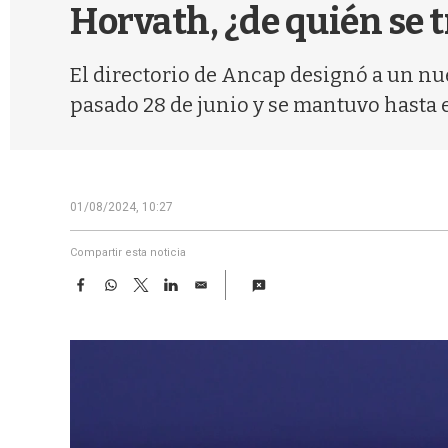
Horvath, ¿de quién se t
El directorio de Ancap designó a un n
pasado 28 de junio y se mantuvo hasta el
01/08/2024, 10:27
Compartir esta noticia
F
W
T
L
E
a
h
w
i
m
c
a
i
n
a
e
t
t
k
i
b
s
t
e
l
o
A
e
d
o
p
r
I
k
p
n