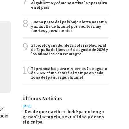
7
el gobierno y cómo se activa la operativa
en el país
8
Buena parte del país bajo alerta naranja
y amarilla de Inumet por vientos muy
fuertes y persistentes
9
El boleto ganador de la Lotería Nacional
de España del jueves 6 de agosto de 2026 y
los números con reintegro
10
El pronóstico para el viernes 7 de agosto
de 2026: cómo estará el tiempo en cada
zona del país, según Inumet
Últimas Noticias
04:30
or
“Desde que nació mi bebé ya no tengo
ñadió
ganas”: lactancia, sexualidad y deseo
sin culpa