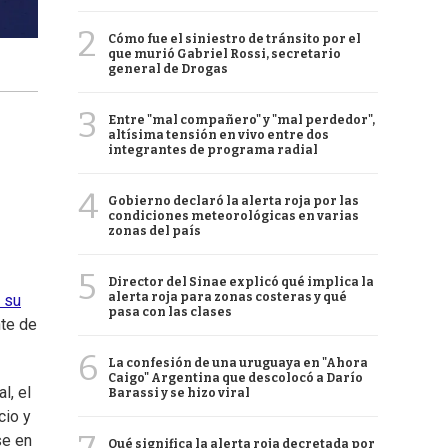
2
Cómo fue el siniestro de tránsito por el
que murió Gabriel Rossi, secretario
general de Drogas
3
Entre "mal compañero" y "mal perdedor",
altísima tensión en vivo entre dos
integrantes de programa radial
4
Gobierno declaró la alerta roja por las
condiciones meteorológicas en varias
zonas del país
5
Director del Sinae explicó qué implica la
alerta roja para zonas costeras y qué
 su
pasa con las clases
nte de
6
La confesión de una uruguaya en "Ahora
Caigo" Argentina que descolocó a Darío
l, el
Barassi y se hizo viral
cio y
se en
Qué significa la alerta roja decretada por