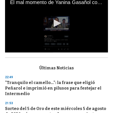
El mal momento de Yanina Gasañol con un hincha argentino en "Subrayado"
0
s
e
c
Últimas Noticias
o
n
22:49
d
"Tranquilo el camello...": la frase que eligió
s
o
Peñarol e imprimió en pilusos para festejar el
f
Intermedio
3
3
s
21:53
e
Sorteo del 5 de Oro de este miércoles 5 de agosto
c