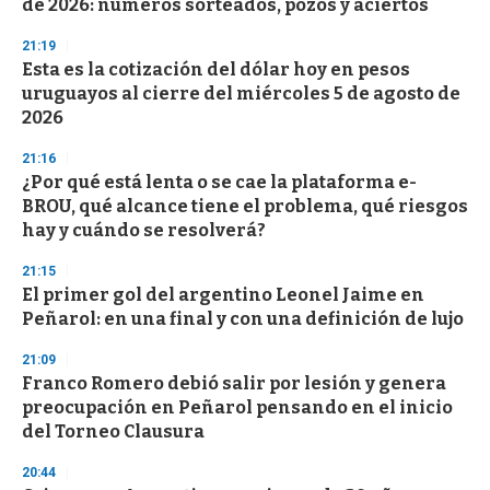
de 2026: números sorteados, pozos y aciertos
o
n
d
21:19
s
Esta es la cotización del dólar hoy en pesos
uruguayos al cierre del miércoles 5 de agosto de
2026
21:16
¿Por qué está lenta o se cae la plataforma e-
BROU, qué alcance tiene el problema, qué riesgos
hay y cuándo se resolverá?
21:15
El primer gol del argentino Leonel Jaime en
Peñarol: en una final y con una definición de lujo
21:09
Franco Romero debió salir por lesión y genera
preocupación en Peñarol pensando en el inicio
del Torneo Clausura
20:44