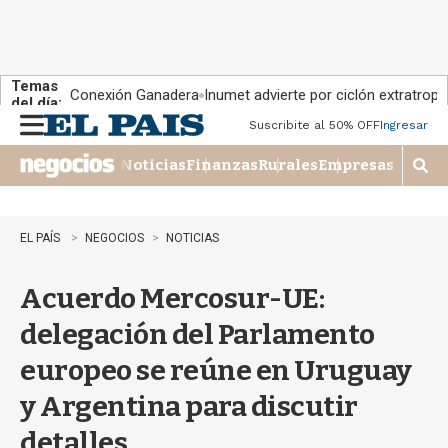
Temas
Conexión Ganadera
Inumet advierte por ciclón extratropi
del día:
Suscribite al 50% OFF
Ingresar
M
e
Noticias
Finanzas
Rurales
Empresas
n
M
u
o
s
t
EL PAÍS
NEGOCIOS
NOTICIAS
r
a
Acuerdo Mercosur-UE:
r
b
delegación del Parlamento
�
s
europeo se reúne en Uruguay
q
u
y Argentina para discutir
e
d
detalles