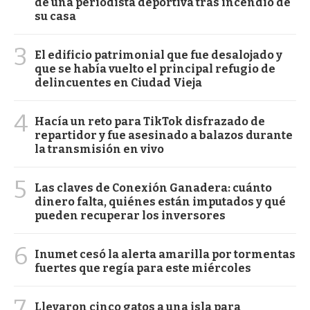
de una periodista deportiva tras incendio de
su casa
3
El edificio patrimonial que fue desalojado y
que se había vuelto el principal refugio de
delincuentes en Ciudad Vieja
4
Hacía un reto para TikTok disfrazado de
repartidor y fue asesinado a balazos durante
la transmisión en vivo
5
Las claves de Conexión Ganadera: cuánto
dinero falta, quiénes están imputados y qué
pueden recuperar los inversores
6
Inumet cesó la alerta amarilla por tormentas
fuertes que regía para este miércoles
7
Llevaron cinco gatos a una isla para