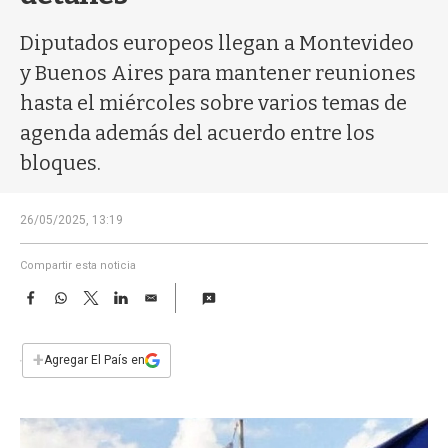
a
Diputados europeos llegan a Montevideo
y Buenos Aires para mantener reuniones
hasta el miércoles sobre varios temas de
agenda además del acuerdo entre los
bloques.
26/05/2025, 13:19
Compartir esta noticia
F
W
T
L
E
a
h
w
i
m
c
a
i
n
a
e
t
t
k
i
+
Agregar El País en
b
s
t
e
l
o
A
e
d
o
p
r
I
k
p
n