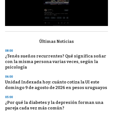
0
s
e
c
Últimas Noticias
o
n
08:00
d
¿Tenés sueños recurrentes? Qué significa soñar
s
o
con la misma persona varias veces, según la
f
psicología
3
3
s
06:00
e
Unidad Indexada hoy: cuánto cotiza la UI este
c
domingo 9 de agosto de 2026 en pesos uruguayos
o
n
d
05:00
s
¿Por qué la diabetes y la depresión forman una
pareja cada vez más común?