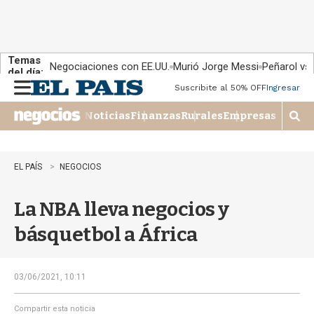
Temas
Negociaciones con EE.UU.
Murió Jorge Messi
Peñarol vs
del día:
Suscribite al 50% OFF
Ingresar
M
e
Noticias
Finanzas
Rurales
Empresas
n
M
u
o
s
t
EL PAÍS
NEGOCIOS
r
a
La NBA lleva negocios y
r
b
básquetbol a África
�
s
q
u
03/06/2021, 10:11
e
d
Compartir esta noticia