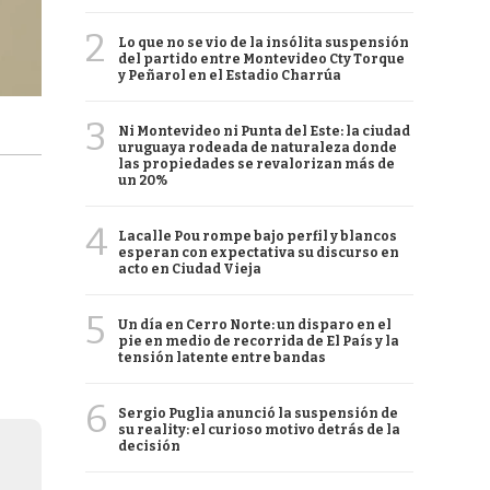
2
Lo que no se vio de la insólita suspensión
del partido entre Montevideo Cty Torque
y Peñarol en el Estadio Charrúa
3
Ni Montevideo ni Punta del Este: la ciudad
uruguaya rodeada de naturaleza donde
las propiedades se revalorizan más de
un 20%
4
Lacalle Pou rompe bajo perfil y blancos
esperan con expectativa su discurso en
acto en Ciudad Vieja
5
Un día en Cerro Norte: un disparo en el
pie en medio de recorrida de El País y la
tensión latente entre bandas
6
Sergio Puglia anunció la suspensión de
su reality: el curioso motivo detrás de la
decisión