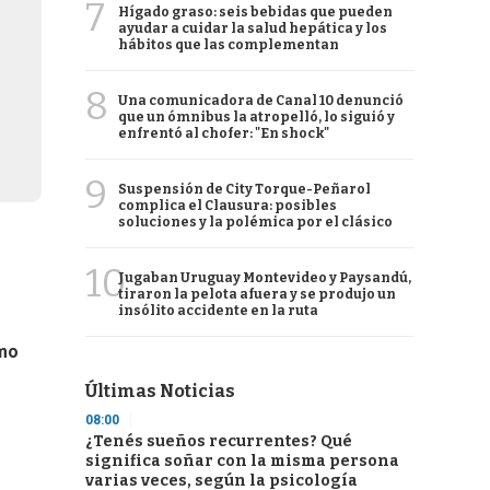
7
Hígado graso: seis bebidas que pueden
ayudar a cuidar la salud hepática y los
hábitos que las complementan
8
Una comunicadora de Canal 10 denunció
que un ómnibus la atropelló, lo siguió y
enfrentó al chofer: "En shock"
9
Suspensión de City Torque-Peñarol
complica el Clausura: posibles
soluciones y la polémica por el clásico
10
Jugaban Uruguay Montevideo y Paysandú,
tiraron la pelota afuera y se produjo un
insólito accidente en la ruta
umo
Últimas Noticias
08:00
¿Tenés sueños recurrentes? Qué
significa soñar con la misma persona
varias veces, según la psicología