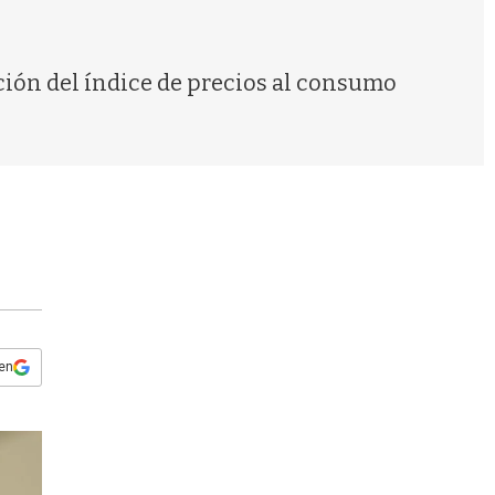
s
q
u
e
ción del índice de precios al consumo
d
a
 en