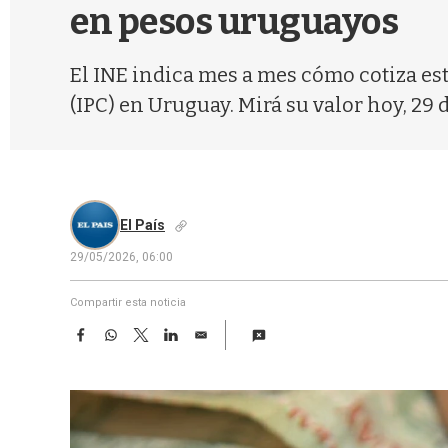
en pesos uruguayos
El INE indica mes a mes cómo cotiza es
(IPC) en Uruguay. Mirá su valor hoy, 29 
El País
29/05/2026, 06:00
Compartir esta noticia
F
W
T
L
E
a
h
w
i
m
c
a
i
n
a
e
t
t
k
i
b
s
t
e
l
o
A
e
d