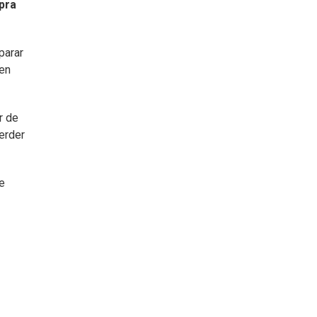
pra
parar
nen
r de
erder
e