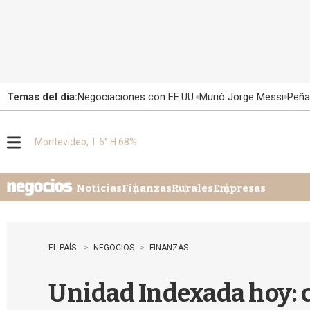
Temas del día:
Negociaciones con EE.UU.
Murió Jorge Messi
Peña
Montevideo, T 6° H 68%
M
e
n
u
Noticias
Finanzas
Rurales
Empresas
EL PAÍS
NEGOCIOS
FINANZAS
Unidad Indexada hoy: c