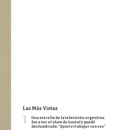
Las Más Vistas
1
Una estrella de la televisión argentina
fue a ver el show de Gustaf y quedó
deslumbrada: "Quiero trabajar con vos"