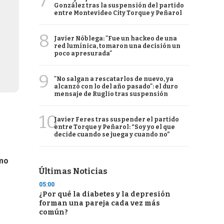
7
González tras la suspensión del partido
entre Montevideo City Torque y Peñarol
8
Javier Nóblega: "Fue un hackeo de una
red lumínica, tomaron una decisión un
poco apresurada"
9
"No salgan a rescatarlos de nuevo, ya
alcanzó con lo del año pasado": el duro
mensaje de Ruglio tras suspensión
10
Javier Feres tras suspender el partido
entre Torque y Peñarol: “Soy yo el que
decide cuando se juega y cuando no”
umo
Últimas Noticias
05:00
¿Por qué la diabetes y la depresión
forman una pareja cada vez más
común?