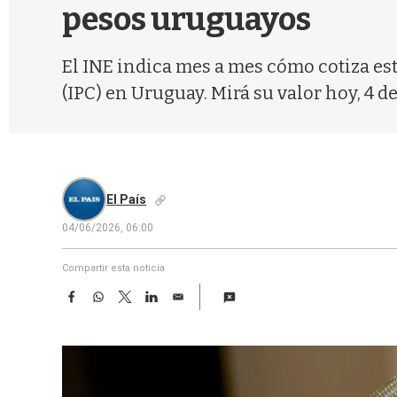
pesos uruguayos
El INE indica mes a mes cómo cotiza es
(IPC) en Uruguay. Mirá su valor hoy, 4 de
El País
04/06/2026, 06:00
Compartir esta noticia
F
W
T
L
E
a
h
w
i
m
c
a
i
n
a
e
t
t
k
i
b
s
t
e
l
o
A
e
d