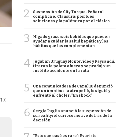
2
Suspensión de City Torque-Peñarol
complica el Clausura: posibles
soluciones y la polémica por el clásico
3
Hígado graso: seis bebidas que pueden
ayudar a cuidar la salud hepática y los
hábitos que las complementan
4
Jugaban Uruguay Montevideo y Paysandú,
tiraron la pelota afuera y se produjo un
insólito accidente en la ruta
5
Una comunicadora de Canal 10 denunció
que un ómnibus la atropelló, lo siguió y
enfrentó al chofer: "En shock"
17,
6
Sergio Puglia anunció la suspensión de
su reality: el curioso motivo detrás de la
decisión
“Esto que pasó es raro”: Evaristo