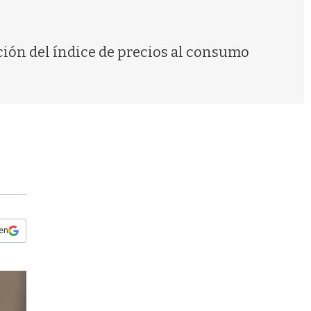
s
q
u
e
ción del índice de precios al consumo
d
a
 en