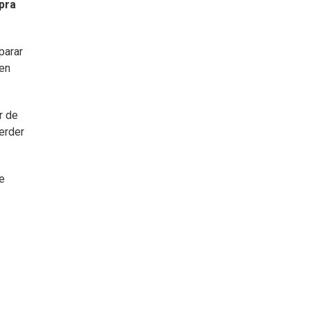
pra
parar
nen
r de
erder
e