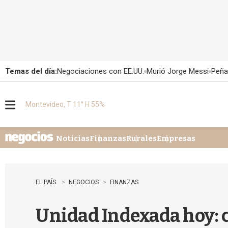
Temas del día:
Negociaciones con EE.UU.
Murió Jorge Messi
Peña
Montevideo, T 11° H 55%
M
e
n
u
Noticias
Finanzas
Rurales
Empresas
EL PAÍS
NEGOCIOS
FINANZAS
Unidad Indexada hoy: cu