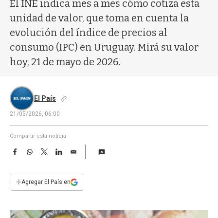
a
El INE indica mes a mes cómo cotiza esta
unidad de valor, que toma en cuenta la
evolución del índice de precios al
consumo (IPC) en Uruguay. Mirá su valor
hoy, 21 de mayo de 2026.
El País
21/05/2026, 06:00
Compartir esta noticia
F
W
T
L
E
a
h
w
i
m
c
a
i
n
a
e
t
t
k
i
+
Agregar El País en
b
s
t
e
l
o
A
e
d
o
p
r
I
k
p
n