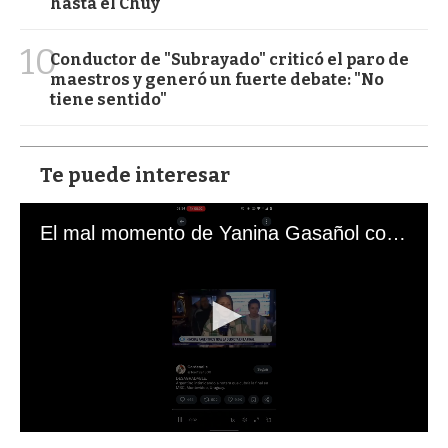
hasta el Chuy
10
Conductor de "Subrayado" criticó el paro de
maestros y generó un fuerte debate: "No
tiene sentido"
Te puede interesar
El mal momento de Yanina Gasañol con un hincha argentino en "Subrayado"
0