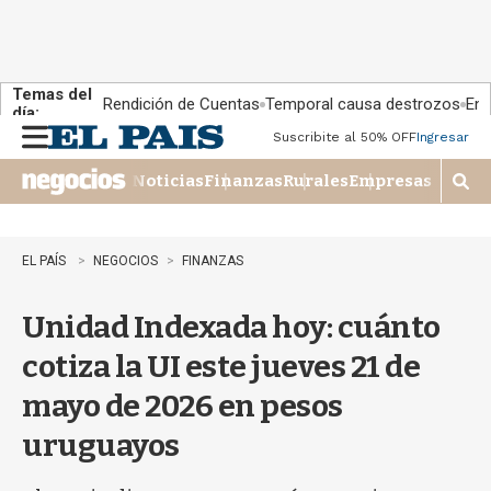
Temas del
Rendición de Cuentas
Temporal causa destrozos
En 
día:
Suscribite al 50% OFF
Ingresar
M
e
Noticias
Finanzas
Rurales
Empresas
n
M
u
o
s
t
EL PAÍS
NEGOCIOS
FINANZAS
r
a
Unidad Indexada hoy: cuánto
r
b
cotiza la UI este jueves 21 de
�
s
mayo de 2026 en pesos
q
u
uruguayos
e
d