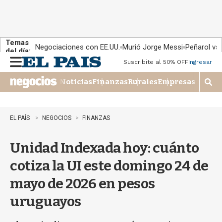
Temas
Negociaciones con EE.UU.
Murió Jorge Messi
Peñarol vs
del día:
Suscribite al 50% OFF
Ingresar
M
e
Noticias
Finanzas
Rurales
Empresas
n
M
u
o
s
t
EL PAÍS
NEGOCIOS
FINANZAS
r
a
Unidad Indexada hoy: cuánto
r
b
cotiza la UI este domingo 24 de
�
s
mayo de 2026 en pesos
q
u
uruguayos
e
d