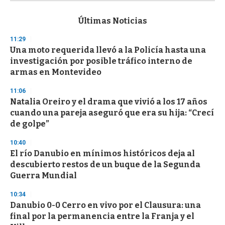
s
e
c
Últimas Noticias
o
n
11:29
d
Una moto requerida llevó a la Policía hasta una
s
o
investigación por posible tráfico interno de
f
armas en Montevideo
3
3
s
11:06
e
Natalia Oreiro y el drama que vivió a los 17 años
c
cuando una pareja aseguró que era su hija: “Crecí
o
n
de golpe”
d
s
10:40
El río Danubio en mínimos históricos deja al
descubierto restos de un buque de la Segunda
Guerra Mundial
10:34
Danubio 0-0 Cerro en vivo por el Clausura: una
final por la permanencia entre la Franja y el