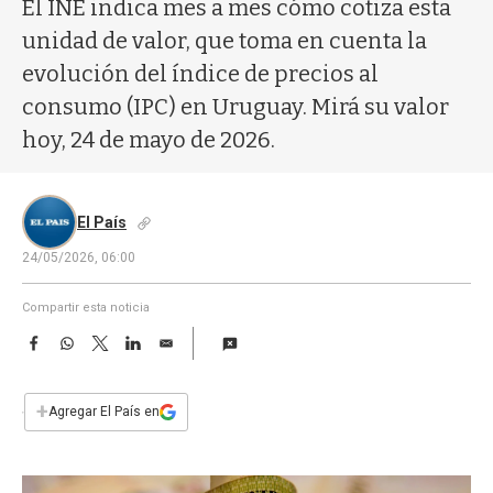
a
El INE indica mes a mes cómo cotiza esta
unidad de valor, que toma en cuenta la
evolución del índice de precios al
consumo (IPC) en Uruguay. Mirá su valor
hoy, 24 de mayo de 2026.
El País
24/05/2026, 06:00
Compartir esta noticia
F
W
T
L
E
a
h
w
i
m
c
a
i
n
a
e
t
t
k
i
+
Agregar El País en
b
s
t
e
l
o
A
e
d
o
p
r
I
k
p
n