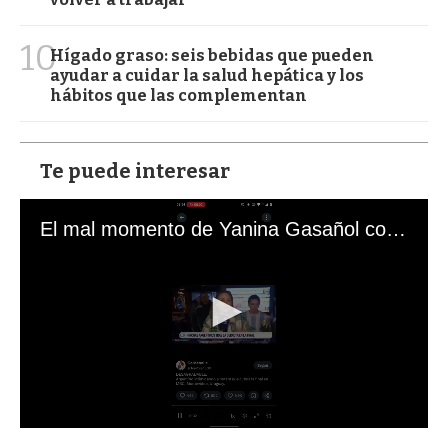
10
Hígado graso: seis bebidas que pueden
ayudar a cuidar la salud hepática y los
hábitos que las complementan
Te puede interesar
El mal momento de Yanina Gasañol con un hincha argentino en "Subrayado"
0