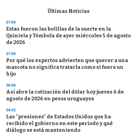
e
c
Últimas Noticias
o
n
07:00
d
Estas fueron las bolillas de la suerte en la
s
o
Quiniela y Tómbola de ayer miércoles 5 de agosto
f
de 2026
3
3
s
07:00
e
Por qué los expertos advierten que querer a una
c
mascota no significa tratarla como si fuera un
o
n
hijo
d
s
06:00
Así abre la cotización del dólar hoy jueves 6 de
agosto de 2026 en pesos uruguayos
04:42
Las "presiones" de Estados Unidos que ha
recibido el gobierno en este período y qué
diálogo se está manteniendo