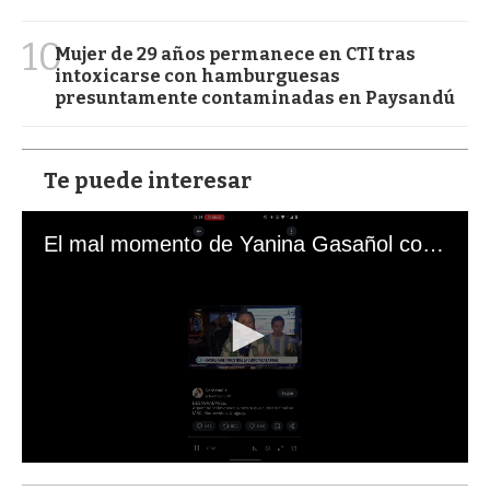
10
Mujer de 29 años permanece en CTI tras
intoxicarse con hamburguesas
presuntamente contaminadas en Paysandú
Te puede interesar
El mal momento de Yanina Gasañol con un hincha argentino en "Subrayado"
0
s