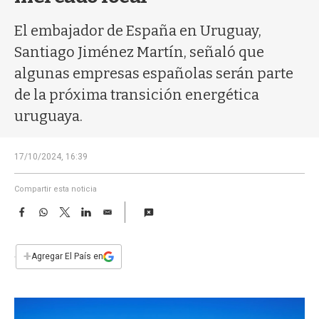
a
El embajador de España en Uruguay,
Santiago Jiménez Martín, señaló que
algunas empresas españolas serán parte
de la próxima transición energética
uruguaya.
17/10/2024, 16:39
Compartir esta noticia
F
W
T
L
E
a
h
w
i
m
c
a
i
n
a
e
t
t
k
i
+
Agregar El País en
b
s
t
e
l
o
A
e
d
o
p
r
I
k
p
n