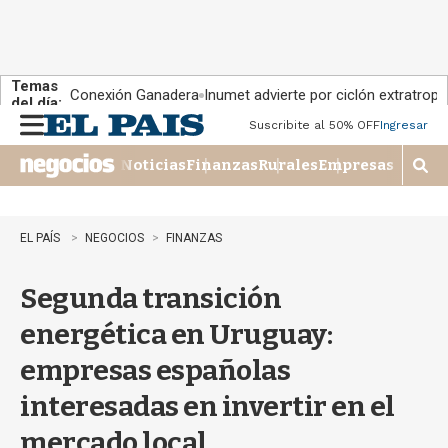
Temas
Conexión Ganadera
Inumet advierte por ciclón extratropi
del día:
Suscribite al 50% OFF
Ingresar
M
e
Noticias
Finanzas
Rurales
Empresas
n
M
u
o
s
t
EL PAÍS
NEGOCIOS
FINANZAS
r
a
Segunda transición
r
b
energética en Uruguay:
�
s
empresas españolas
q
u
interesadas en invertir en el
e
d
mercado local