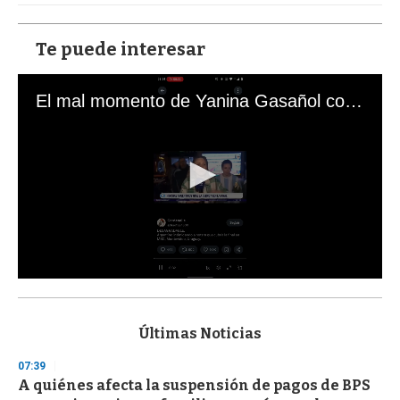
Te puede interesar
El mal momento de Yanina Gasañol con un hincha argentino en "Subrayado"
0
s
e
c
Últimas Noticias
o
n
07:39
d
A quiénes afecta la suspensión de pagos de BPS
s
o