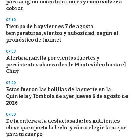
para asignaciones familiares y cómo volver a
f
cobrar
3
3
s
07:10
e
Tiempo de hoy viernes 7 de agosto:
c
temperaturas, vientos y nubosidad, según el
o
n
pronóstico de Inumet
d
s
07:03
Alerta amarilla por vientos fuertes y
persistentes abarca desde Montevideo hasta el
Chuy
07:00
Estas fueron las bolillas de la suerte en la
Quiniela y Tómbola de ayer jueves 6 de agosto de
2026
07:00
De la entera a la deslactosada: los nutrientes
clave que aporta la leche y cómo elegir la mejor
para tu cuerpo