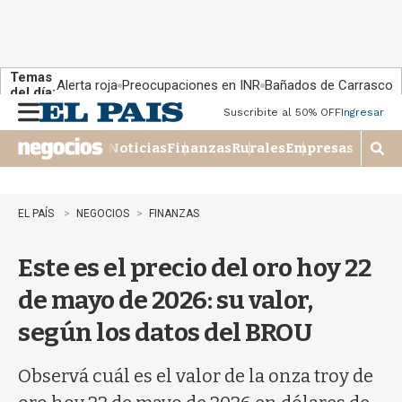
Temas
Alerta roja
Preocupaciones en INR
Bañados de Carrasco
del día:
Suscribite al 50% OFF
Ingresar
M
e
Noticias
Finanzas
Rurales
Empresas
n
M
u
o
s
t
EL PAÍS
NEGOCIOS
FINANZAS
r
a
Este es el precio del oro hoy 22
r
b
de mayo de 2026: su valor,
�
s
según los datos del BROU
q
u
e
Observá cuál es el valor de la onza troy de
d