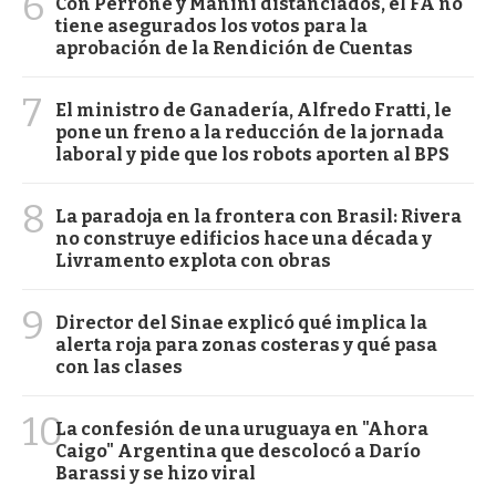
6
Con Perrone y Manini distanciados, el FA no
tiene asegurados los votos para la
aprobación de la Rendición de Cuentas
7
El ministro de Ganadería, Alfredo Fratti, le
pone un freno a la reducción de la jornada
laboral y pide que los robots aporten al BPS
8
La paradoja en la frontera con Brasil: Rivera
no construye edificios hace una década y
Livramento explota con obras
9
Director del Sinae explicó qué implica la
alerta roja para zonas costeras y qué pasa
con las clases
10
La confesión de una uruguaya en "Ahora
Caigo" Argentina que descolocó a Darío
Barassi y se hizo viral