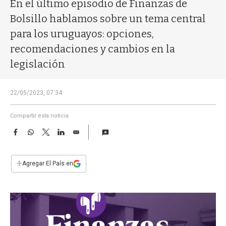
a
En el último episodio de Finanzas de
Bolsillo hablamos sobre un tema central
para los uruguayos: opciones,
recomendaciones y cambios en la
legislación
22/05/2023, 07:34
Compartir esta noticia
F
W
T
L
E
a
h
w
i
m
c
a
i
n
a
e
t
t
k
i
+
Agregar El País en
b
s
t
e
l
o
A
e
d
o
p
r
I
k
p
n