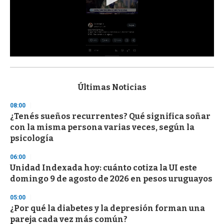
0
s
e
c
Últimas Noticias
o
n
08:00
d
¿Tenés sueños recurrentes? Qué significa soñar
s
o
con la misma persona varias veces, según la
f
psicología
3
3
s
06:00
e
Unidad Indexada hoy: cuánto cotiza la UI este
c
domingo 9 de agosto de 2026 en pesos uruguayos
o
n
d
05:00
s
¿Por qué la diabetes y la depresión forman una
pareja cada vez más común?