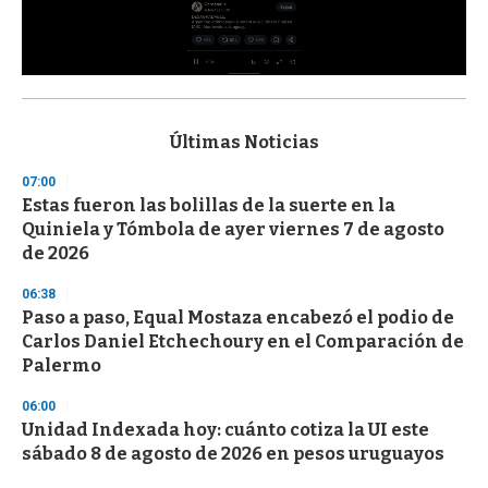
0
s
e
c
Últimas Noticias
o
n
07:00
d
Estas fueron las bolillas de la suerte en la
s
o
Quiniela y Tómbola de ayer viernes 7 de agosto
f
de 2026
3
3
s
06:38
e
Paso a paso, Equal Mostaza encabezó el podio de
c
Carlos Daniel Etchechoury en el Comparación de
o
n
Palermo
d
s
06:00
Unidad Indexada hoy: cuánto cotiza la UI este
sábado 8 de agosto de 2026 en pesos uruguayos