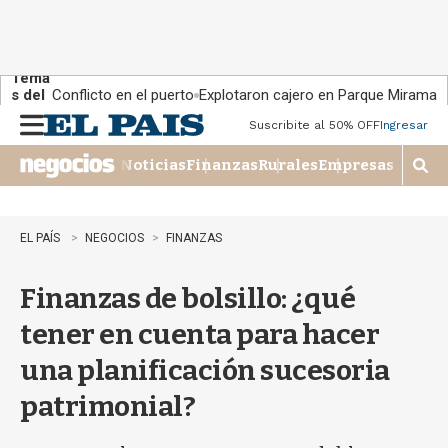
Tema
s del
Conflicto en el puerto
Explotaron cajero en Parque Miramar
día:
Suscribite al 50% OFF
Ingresar
M
e
Noticias
Finanzas
Rurales
Empresas
n
M
u
o
s
t
EL PAÍS
NEGOCIOS
FINANZAS
r
a
Finanzas de bolsillo: ¿qué
r
b
tener en cuenta para hacer
�
s
una planificación sucesoria
q
u
patrimonial?
e
d