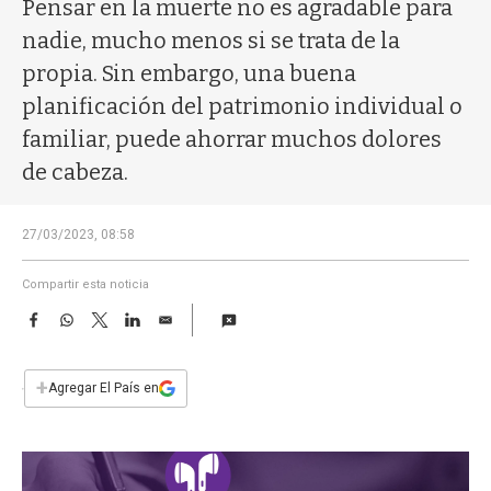
a
Pensar en la muerte no es agradable para
nadie, mucho menos si se trata de la
propia. Sin embargo, una buena
planificación del patrimonio individual o
familiar, puede ahorrar muchos dolores
de cabeza.
27/03/2023, 08:58
Compartir esta noticia
F
W
T
L
E
a
h
w
i
m
c
a
i
n
a
e
t
t
k
i
+
Agregar El País en
b
s
t
e
l
o
A
e
d
o
p
r
I
k
p
n