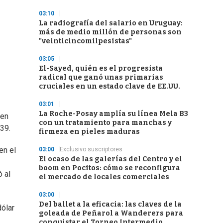
03:10
La radiografía del salario en Uruguay:
más de medio millón de personas son
"veinticincomilpesistas"
03:05
El-Sayed, quién es el progresista
radical que ganó unas primarias
cruciales en un estado clave de EE.UU.
03:01
La Roche-Posay amplía su línea Mela B3
 en
con un tratamiento para manchas y
 39.
firmeza en pieles maduras
en el
03:00
Exclusivo suscriptores
El ocaso de las galerías del Centro y el
boom en Pocitos: cómo se reconfigura
ó al
el mercado de locales comerciales
03:00
Del ballet a la eficacia: las claves de la
dólar
goleada de Peñarol a Wanderers para
conquistar el Torneo Intermedio