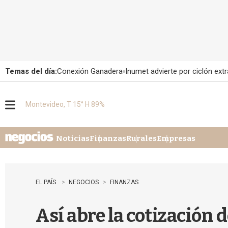
Temas del día:
Conexión Ganadera
Inumet advierte por ciclón extr
Montevideo, T 15° H 89%
M
e
n
u
Noticias
Finanzas
Rurales
Empresas
EL PAÍS
NEGOCIOS
FINANZAS
Así abre la cotización 