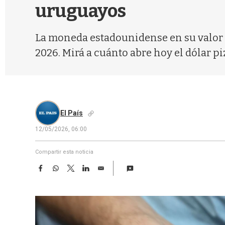
uruguayos
La moneda estadounidense en su valor i
2026. Mirá a cuánto abre hoy el dólar pi
El País
12/05/2026, 06:00
Compartir esta noticia
F
W
T
L
E
a
h
w
i
m
c
a
i
n
a
e
t
t
k
i
b
s
t
e
l
o
A
e
d