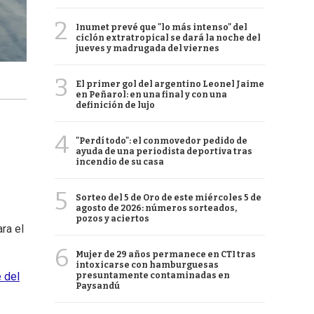
2
Inumet prevé que "lo más intenso" del
ciclón extratropical se dará la noche del
jueves y madrugada del viernes
3
El primer gol del argentino Leonel Jaime
en Peñarol: en una final y con una
definición de lujo
4
"Perdí todo": el conmovedor pedido de
ayuda de una periodista deportiva tras
incendio de su casa
5
Sorteo del 5 de Oro de este miércoles 5 de
agosto de 2026: números sorteados,
pozos y aciertos
ra el
6
Mujer de 29 años permanece en CTI tras
intoxicarse con hamburguesas
e del
presuntamente contaminadas en
Paysandú