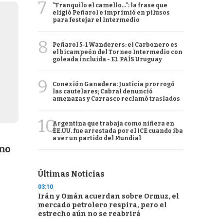
7
"Tranquilo el camello...": la frase que
eligió Peñarol e imprimió en pilusos
para festejar el Intermedio
8
Peñarol 5-1 Wanderers: el Carbonero es
el bicampeón del Torneo Intermedio con
goleada incluida - EL PAÍS Uruguay
9
Conexión Ganadera: Justicia prorrogó
las cautelares; Cabral denunció
amenazas y Carrasco reclamó traslados
10
Argentina que trabaja como niñera en
EE.UU. fue arrestada por el ICE cuando iba
a ver un partido del Mundial
 no
Últimas Noticias
03:10
Irán y Omán acuerdan sobre Ormuz, el
mercado petrolero respira, pero el
estrecho aún no se reabrirá