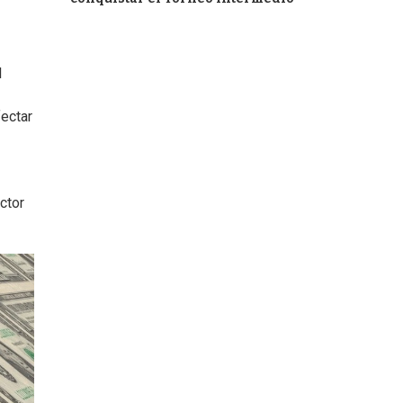
l
fectar
ctor