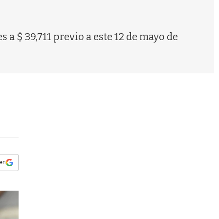
s
q
u
e
a $ 39,711 previo a este 12 de mayo de
d
a
 en