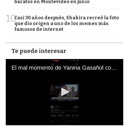
baratos en Montevideo en junio
10
Casi 30 años después, Shakira recreó la foto
que dio origen a uno de los memes más
famosos de internet
Te puede interesar
El mal momento de Yanina Gasañol con un hincha argentino en "Subrayado"
0