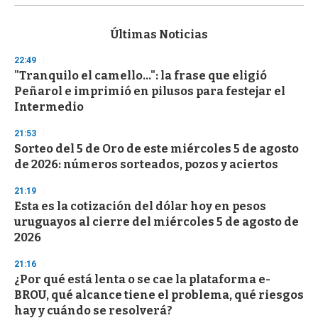
s
e
c
Últimas Noticias
o
n
22:49
d
"Tranquilo el camello...": la frase que eligió
s
o
Peñarol e imprimió en pilusos para festejar el
f
Intermedio
3
3
s
21:53
e
Sorteo del 5 de Oro de este miércoles 5 de agosto
c
de 2026: números sorteados, pozos y aciertos
o
n
d
21:19
s
Esta es la cotización del dólar hoy en pesos
uruguayos al cierre del miércoles 5 de agosto de
2026
21:16
¿Por qué está lenta o se cae la plataforma e-
BROU, qué alcance tiene el problema, qué riesgos
hay y cuándo se resolverá?