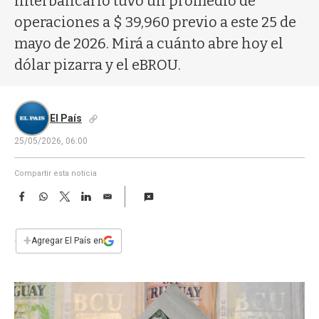
interbancario tuvo un promedio de
a
operaciones a $ 39,960 previo a este 25 de
mayo de 2026. Mirá a cuánto abre hoy el
dólar pizarra y el eBROU.
El País
25/05/2026, 06:00
Compartir esta noticia
F
W
T
L
E
a
h
w
i
m
c
a
i
n
a
e
t
t
k
i
+
Agregar El País en
b
s
t
e
l
o
A
e
d
o
p
r
I
k
p
n