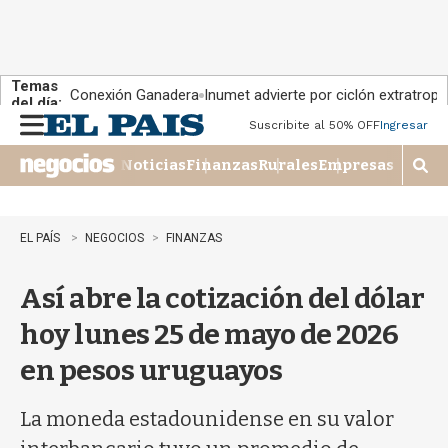
Temas
Conexión Ganadera
Inumet advierte por ciclón extratropi
del día:
Suscribite al 50% OFF
Ingresar
M
e
Noticias
Finanzas
Rurales
Empresas
n
M
u
o
s
t
EL PAÍS
NEGOCIOS
FINANZAS
r
a
Así abre la cotización del dólar
r
b
hoy lunes 25 de mayo de 2026
�
s
en pesos uruguayos
q
u
e
La moneda estadounidense en su valor
d