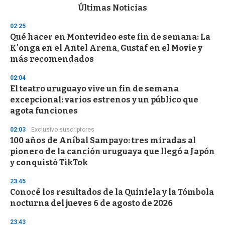
c
Últimas Noticias
o
n
02:25
d
Qué hacer en Montevideo este fin de semana: La
s
o
K'onga en el Antel Arena, Gustaf en el Movie y
f
más recomendados
3
3
s
02:04
e
El teatro uruguayo vive un fin de semana
c
excepcional: varios estrenos y un público que
o
n
agota funciones
d
s
02:03
Exclusivo suscriptores
100 años de Aníbal Sampayo: tres miradas al
pionero de la canción uruguaya que llegó a Japón
y conquistó TikTok
23:45
Conocé los resultados de la Quiniela y la Tómbola
nocturna del jueves 6 de agosto de 2026
23:43