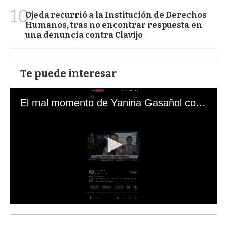
10
Ojeda recurrió a la Institución de Derechos
Humanos, tras no encontrar respuesta en
una denuncia contra Clavijo
Te puede interesar
El mal momento de Yanina Gasañol con un hincha argentino en "Subrayado"
0
s
e