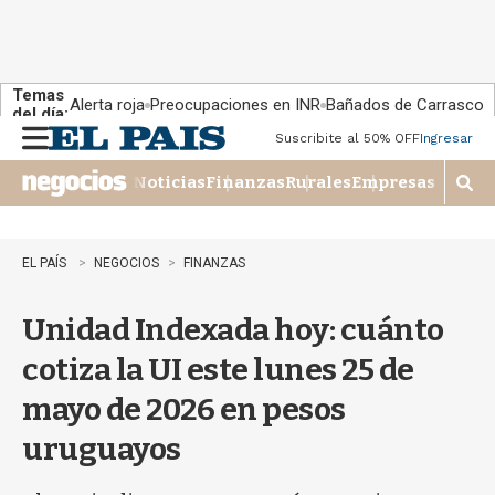
Temas
Alerta roja
Preocupaciones en INR
Bañados de Carrasco
del día:
Suscribite al 50% OFF
Ingresar
M
e
Noticias
Finanzas
Rurales
Empresas
n
M
u
o
s
t
EL PAÍS
NEGOCIOS
FINANZAS
r
a
Unidad Indexada hoy: cuánto
r
b
cotiza la UI este lunes 25 de
�
s
mayo de 2026 en pesos
q
u
uruguayos
e
d