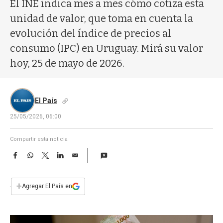
a
El INE indica mes a mes cómo cotiza esta
unidad de valor, que toma en cuenta la
evolución del índice de precios al
consumo (IPC) en Uruguay. Mirá su valor
hoy, 25 de mayo de 2026.
El País
25/05/2026, 06:00
Compartir esta noticia
F
W
T
L
E
a
h
w
i
m
c
a
i
n
a
e
t
t
k
i
+
Agregar El País en
b
s
t
e
l
o
A
e
d
o
p
r
I
k
p
n