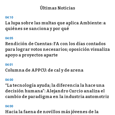
e
c
Últimas Noticias
o
n
04:10
d
La lupa sobre las multas que aplica Ambiente: a
s
o
quiénes se sanciona y por qué
f
3
04:05
3
s
Rendición de Cuentas: FA con los días contados
e
para lograr votos necesarios; oposición visualiza
c
apoyo a proyectos aparte
o
n
d
04:01
s
Columna de APPCU: de cal y de arena
04:00
“La tecnología ayuda; la diferencia la hace una
decisión humana”: Alejandro Curcio analiza el
cambio de paradigma en la industria automotriz
04:00
Hacia la faena de novillos más jóvenes de la