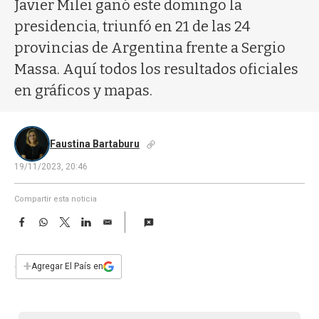
a
Javier Milei ganó este domingo la
presidencia, triunfó en 21 de las 24
provincias de Argentina frente a Sergio
Massa. Aquí todos los resultados oficiales
en gráficos y mapas.
Faustina Bartaburu
19/11/2023, 20:46
Compartir esta noticia
F
W
T
L
E
a
h
w
i
m
c
a
i
n
a
e
t
t
k
i
+
Agregar El País en
b
s
t
e
l
o
A
e
d
o
p
r
I
k
p
n