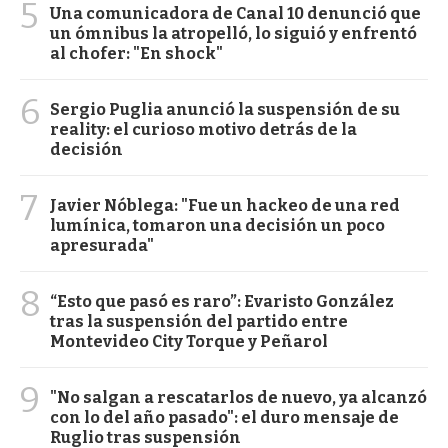
5
Una comunicadora de Canal 10 denunció que
un ómnibus la atropelló, lo siguió y enfrentó
al chofer: "En shock"
6
Sergio Puglia anunció la suspensión de su
reality: el curioso motivo detrás de la
decisión
7
Javier Nóblega: "Fue un hackeo de una red
lumínica, tomaron una decisión un poco
apresurada"
8
“Esto que pasó es raro”: Evaristo González
tras la suspensión del partido entre
Montevideo City Torque y Peñarol
9
"No salgan a rescatarlos de nuevo, ya alcanzó
con lo del año pasado": el duro mensaje de
Ruglio tras suspensión