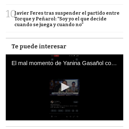
10
Javier Feres tras suspender el partido entre
Torque y Peñarol: “Soy yo el que decide
cuando se juega y cuando no”
Te puede interesar
El mal momento de Yanina Gasañol con un hincha argentino en "Subrayado"
0
s