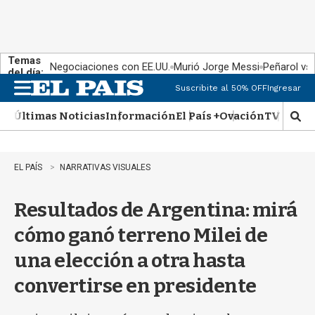
Temas
Negociaciones con EE.UU.
Murió Jorge Messi
Peñarol vs
del día:
Suscribite al 50% OFF
Ingresar
M
e
Últimas Noticias
Información
El País +
Ovación
TV Show
n
M
u
o
s
t
EL PAÍS
NARRATIVAS VISUALES
r
a
Resultados de Argentina: mirá
r
b
cómo ganó terreno Milei de
�
s
una elección a otra hasta
q
u
convertirse en presidente
e
d