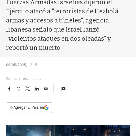
a
Fuerzas Armadas israelíes dijeron el
Ejército atacó a "terroristas de Hezbolá,
armas y accesos a túneles"; agencia
libanesa señaló que Israel lanzó
"violentos ataques en dos oleadas" y
reportó un muerto.
08/05/2025, 12:15
Compartir esta noticia
F
W
T
L
E
a
h
w
i
m
c
a
i
n
a
e
t
t
k
i
+
Agregar El País en
b
s
t
e
l
o
A
e
d
o
p
r
I
k
p
n