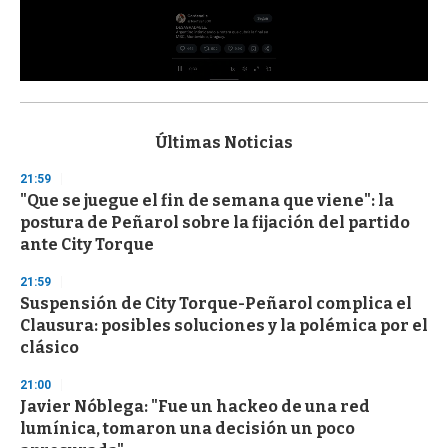
0
s
e
c
Últimas Noticias
o
n
21:59
d
"Que se juegue el fin de semana que viene": la
s
o
postura de Peñarol sobre la fijación del partido
f
ante City Torque
3
3
s
21:59
e
Suspensión de City Torque-Peñarol complica el
c
Clausura: posibles soluciones y la polémica por el
o
n
clásico
d
s
21:00
Javier Nóblega: "Fue un hackeo de una red
lumínica, tomaron una decisión un poco