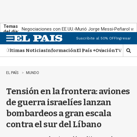
Temas
Negociaciones con EE.UU.
Murió Jorge Messi
Peñarol vs
del día:
Suscribite al 50% OFF
Ingresar
M
e
Últimas Noticias
Información
El País +
Ovación
TV Show
n
M
u
o
s
t
EL PAÍS
MUNDO
r
a
Tensión en la frontera: aviones
r
b
de guerra israelíes lanzan
�
s
bombardeos a gran escala
q
u
contra el sur del Líbano
e
d