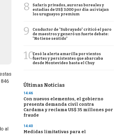
8
Safaris privados, auroras boreales y
estadías de US$ 3.000 por día: así viajan
los uruguayos premium
9
Conductor de "Subrayado" criticó el paro
de maestros y generó un fuerte debate:
"No tiene sentido"
10
Cesó la alerta amarilla por vientos
fuertes y persistentes que abarcaba
desde Montevideo hasta el Chuy
testas
y 846
Últimas Noticias
14:46
Con nuevos elementos, el gobierno
presenta demanda civil contra
Cardama y reclama US$ 35 millones por
fraude
14:40
o al
Medidas limitativas para el