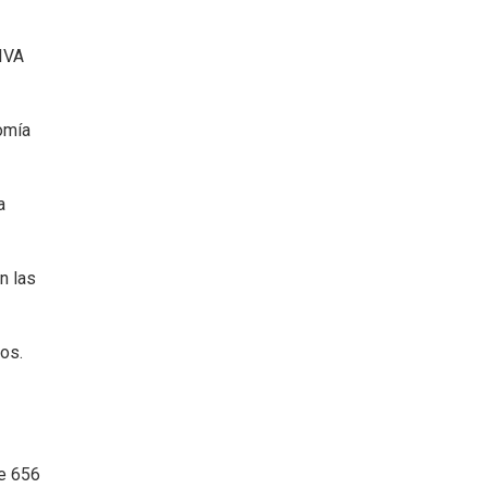
 IVA
nomía
a
n las
os.
de 656