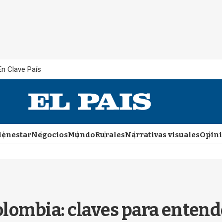
En Clave País
ienestar
Negocios
Mundo
Rurales
Narrativas visuales
Opin
lombia: claves para entende