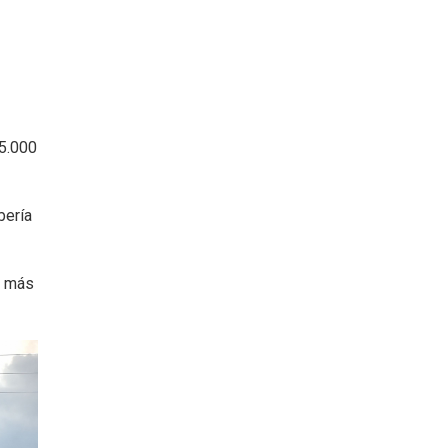
 5.000
bería
a más