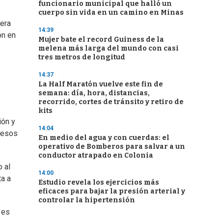
.
funcionario municipal que halló un
cuerpo sin vida en un camino en Minas
nera
14:39
ón en
Mujer bate el record Guiness de la
melena más larga del mundo con casi
tres metros de longitud
14:37
La Half Maratón vuelve este fin de
semana: día, hora, distancias,
recorrido, cortes de tránsito y retiro de
kits
ión y
14:04
 esos
En medio del agua y con cuerdas: el
operativo de Bomberos para salvar a un
conductor atrapado en Colonia
 al
14:00
ta a
Estudio revela los ejercicios más
eficaces para bajar la presión arterial y
controlar la hipertensión
 es