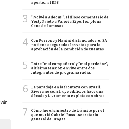
aporten al BPS
3
"¡Volvé a Adeom!": el filoso comentario de
Yesty Prieto a Valeria Ripoll en plena
Cena de Famosos
4
Con Perrone y Manini distanciados, el FA
no tiene asegurados los votos para la
aprobación de la Rendición de Cuentas
5
Entre "mal compañero" y "mal perdedor",
altísima tensión en vivo entre dos
integrantes de programa radial
6
La paradoja en la frontera con Brasil:
Rivera no construye edificios hace una
década y Livramento explota con obras
Iván
7
Cómo fue el siniestro de tránsito por el
que murió Gabriel Rossi, secretario
general de Drogas