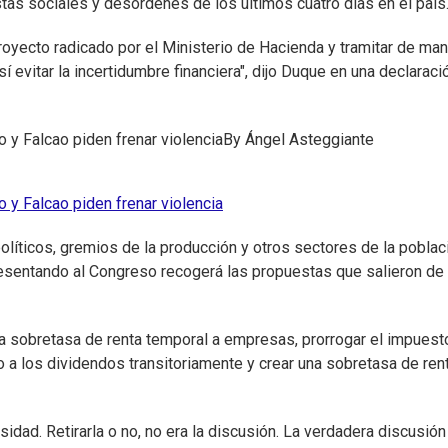
tas sociales y desórdenes de los últimos cuatro días en el país
 proyecto radicado por el Ministerio de Hacienda y tramitar de ma
 evitar la incertidumbre financiera", dijo Duque en una declaraci
y Falcao piden frenar violencia
By
Ángel Asteggiante
y Falcao piden frenar violencia
olíticos, gremios de la producción y otros sectores de la poblac
esentando al Congreso recogerá las propuestas que salieron de
na sobretasa de renta temporal a empresas, prorrogar el impuesto
 a los dividendos transitoriamente y crear una sobretasa de ren
idad. Retirarla o no, no era la discusión. La verdadera discusión