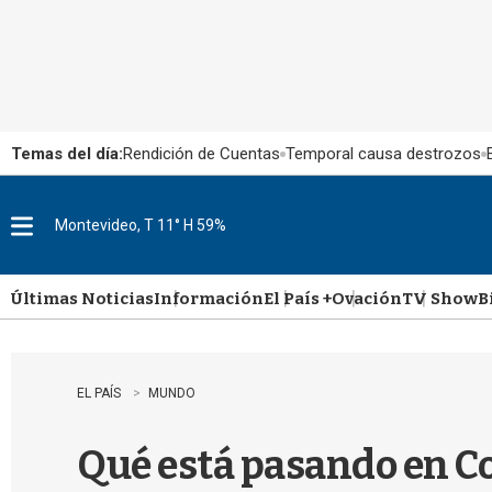
Temas del día:
Rendición de Cuentas
Temporal causa destrozos
Montevideo, T 11° H 59%
M
e
n
u
Últimas Noticias
Información
El País +
Ovación
TV Show
B
EL PAÍS
MUNDO
Qué está pasando en Co