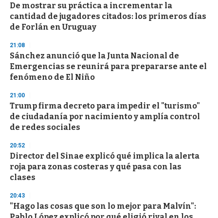
s
De mostrar su práctica a incrementar la
e
cantidad de jugadores citados: los primeros días
c
de Forlán en Uruguay
o
n
d
21:08
s
Sánchez anunció que la Junta Nacional de
Emergencias se reunirá para prepararse ante el
fenómeno de El Niño
21:00
Trump firma decreto para impedir el "turismo"
de ciudadanía por nacimiento y amplía control
de redes sociales
20:52
Director del Sinae explicó qué implica la alerta
roja para zonas costeras y qué pasa con las
clases
20:43
"Hago las cosas que son lo mejor para Malvín":
Pablo López explicó por qué eligió rival en los