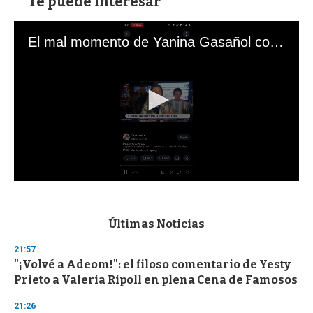
Te puede interesar
El mal momento de Yanina Gasañol con un hincha argentino en "Subrayado"
0
s
e
c
Últimas Noticias
o
n
21:57
d
"¡Volvé a Adeom!": el filoso comentario de Yesty
s
o
Prieto a Valeria Ripoll en plena Cena de Famosos
f
3
21:26
3