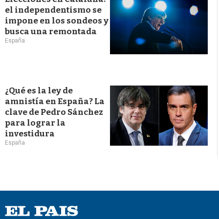
el independentismo se
impone en los sondeos y
busca una remontada
España
¿Qué es la ley de
amnistía en España? La
clave de Pedro Sánchez
para lograr la
investidura
España