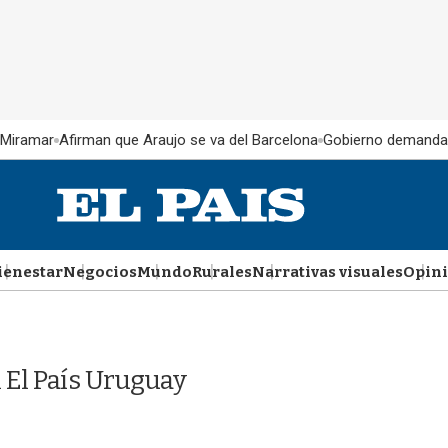
 Miramar
Afirman que Araujo se va del Barcelona
Gobierno demanda
ienestar
Negocios
Mundo
Rurales
Narrativas visuales
Opin
 El País Uruguay