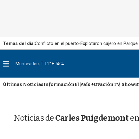
Temas del día:
Conflicto en el puerto
Explotaron cajero en Parque
M
Montevideo, T 11° H 55%
e
n
u
Últimas Noticias
Información
El País +
Ovación
TV Show
B
Noticias de
Carles Puigdemont
en