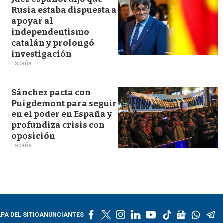
Rusia estaba dispuesta a
apoyar al
independentismo
catalán y prolongó
investigación
España
Sánchez pacta con
Puigdemont para seguir
en el poder en España y
profundiza crisis con
oposición
España
f
t
i
l
y
t
g
w
t
PA DEL SITIO
ANUNCIANTES