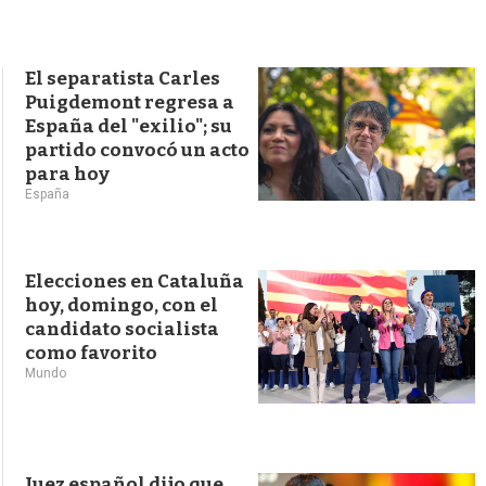
s
q
u
e
El separatista Carles
d
Puigdemont regresa a
a
España del "exilio"; su
partido convocó un acto
para hoy
España
Elecciones en Cataluña
hoy, domingo, con el
candidato socialista
como favorito
Mundo
Juez español dijo que