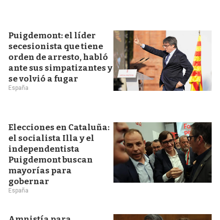
Puigdemont: el líder
secesionista que tiene
orden de arresto, habló
ante sus simpatizantes y
se volvió a fugar
España
Elecciones en Cataluña:
el socialista Illa y el
independentista
Puigdemont buscan
mayorías para
gobernar
España
Amnistía para