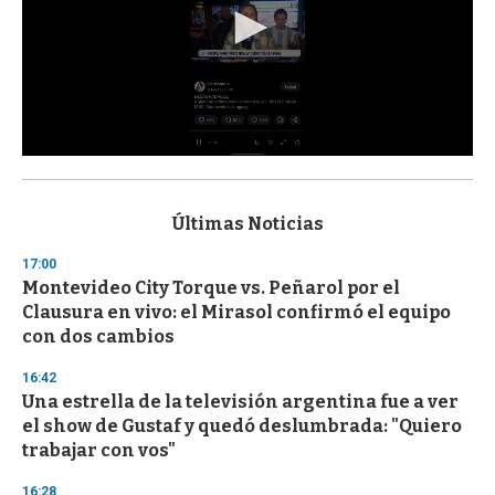
0
s
e
c
Últimas Noticias
o
n
17:00
d
Montevideo City Torque vs. Peñarol por el
s
o
Clausura en vivo: el Mirasol confirmó el equipo
f
con dos cambios
3
3
s
16:42
e
Una estrella de la televisión argentina fue a ver
c
el show de Gustaf y quedó deslumbrada: "Quiero
o
n
trabajar con vos"
d
s
16:28