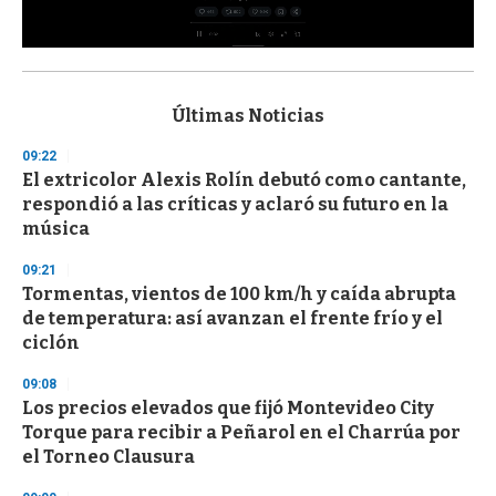
0
s
e
c
Últimas Noticias
o
n
09:22
d
El extricolor Alexis Rolín debutó como cantante,
s
o
respondió a las críticas y aclaró su futuro en la
f
música
3
3
s
09:21
e
Tormentas, vientos de 100 km/h y caída abrupta
c
de temperatura: así avanzan el frente frío y el
o
n
ciclón
d
s
09:08
Los precios elevados que fijó Montevideo City
Torque para recibir a Peñarol en el Charrúa por
el Torneo Clausura