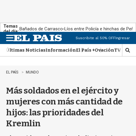
Temas
Bañados de Carrasco
Líos entre Policía e hinchas de Peña
del día:
Suscribite al 50% OFF
Ingresar
M
e
Últimas Noticias
Información
El País +
Ovación
TV Show
n
M
u
o
s
t
EL PAÍS
MUNDO
r
a
Más soldados en el ejército y
r
b
mujeres con más cantidad de
�
s
hijos: las prioridades del
q
u
Kremlin
e
d