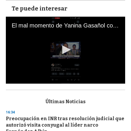
Te puede interesar
El mal momento de Yanina Gasañol con un hincha argentino en "Subrayado"
0
s
e
c
Últimas Noticias
o
n
16:34
d
Preocupación en INR tras resolución judicial que
s
o
autorizó visita conyugal al líder narco
f