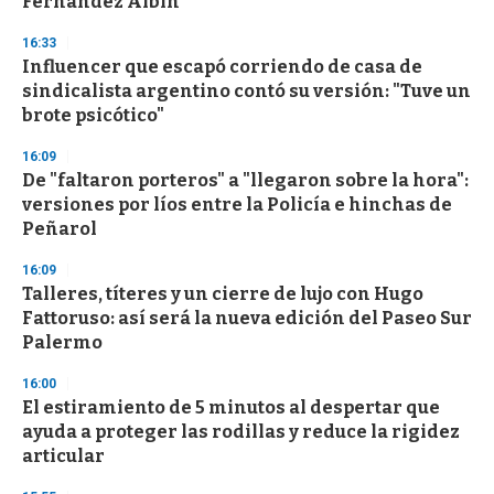
Fernández Albín
3
3
s
16:33
e
Influencer que escapó corriendo de casa de
c
sindicalista argentino contó su versión: "Tuve un
o
n
brote psicótico"
d
s
16:09
De "faltaron porteros" a "llegaron sobre la hora":
versiones por líos entre la Policía e hinchas de
Peñarol
16:09
Talleres, títeres y un cierre de lujo con Hugo
Fattoruso: así será la nueva edición del Paseo Sur
Palermo
16:00
El estiramiento de 5 minutos al despertar que
ayuda a proteger las rodillas y reduce la rigidez
articular