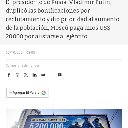
a
El presidente de Rusia, Vladimir Putin,
duplicó las bonificaciones por
reclutamiento y dio prioridad al aumento
de la población, Moscú paga unos US$
20.000 por alistarse al ejército.
05/10/2024, 03:05
Compartir esta noticia
F
W
T
L
E
a
h
w
i
m
c
a
i
n
a
e
t
t
k
i
+
Agregar El País en
b
s
t
e
l
o
A
e
d
o
p
r
I
k
p
n