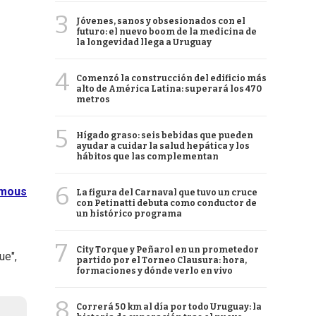
3
Jóvenes, sanos y obsesionados con el
futuro: el nuevo boom de la medicina de
la longevidad llega a Uruguay
4
Comenzó la construcción del edificio más
alto de América Latina: superará los 470
metros
5
Hígado graso: seis bebidas que pueden
ayudar a cuidar la salud hepática y los
hábitos que las complementan
6
mous
La figura del Carnaval que tuvo un cruce
con Petinatti debuta como conductor de
un histórico programa
7
City Torque y Peñarol en un prometedor
ue",
partido por el Torneo Clausura: hora,
formaciones y dónde verlo en vivo
8
Correrá 50 km al día por todo Uruguay: la