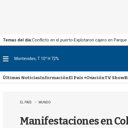
Temas del día:
Conflicto en el puerto
Explotaron cajero en Parque
Montevideo, T 10° H 72%
M
e
n
u
Últimas Noticias
Información
El País +
Ovación
TV Show
B
EL PAÍS
MUNDO
Manifestaciones en Co