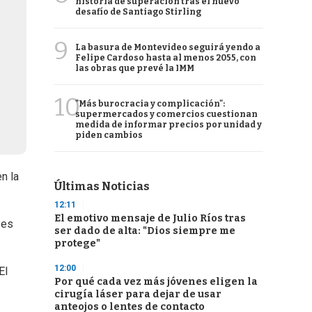
historia de superación tras el nuevo
desafío de Santiago Stirling
9
La basura de Montevideo seguirá yendo a
Felipe Cardoso hasta al menos 2055, con
las obras que prevé la IMM
10
"Más burocracia y complicación":
supermercados y comercios cuestionan
medida de informar precios por unidad y
piden cambios
n la
Últimas Noticias
12:11
El emotivo mensaje de Julio Ríos tras
 es
ser dado de alta: "Dios siempre me
protege"
12:00
 El
Por qué cada vez más jóvenes eligen la
cirugía láser para dejar de usar
anteojos o lentes de contacto