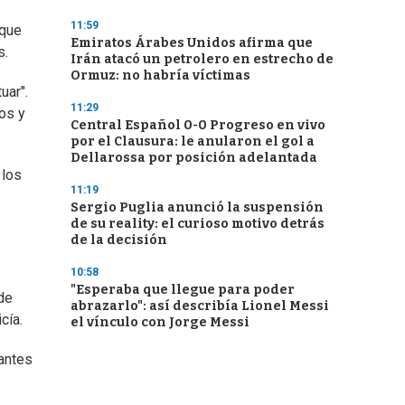
11:59
 que
Emiratos Árabes Unidos afirma que
s.
Irán atacó un petrolero en estrecho de
Ormuz: no habría víctimas
uar".
11:29
os y
Central Español 0-0 Progreso en vivo
por el Clausura: le anularon el gol a
Dellarossa por posición adelantada
 los
11:19
Sergio Puglia anunció la suspensión
de su reality: el curioso motivo detrás
de la decisión
10:58
"Esperaba que llegue para poder
de
abrazarlo": así describía Lionel Messi
cía.
el vínculo con Jorge Messi
antes