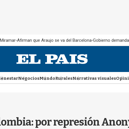
 Miramar
Afirman que Araujo se va del Barcelona
Gobierno demanda
ienestar
Negocios
Mundo
Rurales
Narrativas visuales
Opin
lombia: por represión Ano