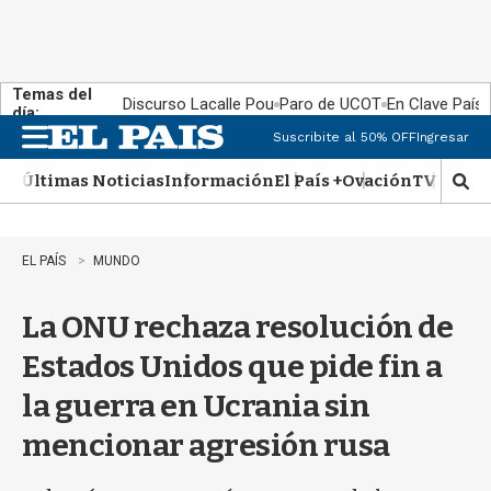
Temas del
Discurso Lacalle Pou
Paro de UCOT
En Clave País
día:
Suscribite al 50% OFF
Ingresar
M
e
Últimas Noticias
Información
El País +
Ovación
TV Show
n
M
u
o
s
t
EL PAÍS
MUNDO
r
a
La ONU rechaza resolución de
r
b
Estados Unidos que pide fin a
�
s
la guerra en Ucrania sin
q
u
mencionar agresión rusa
e
d