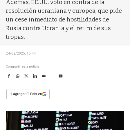
a
Además, EE.UU. votó en contra de la
resolución ucraniana y europea, que pide
un cese inmediato de hostilidades de
Rusia contra Ucrania y el retiro de sus
tropas.
24/02/2025, 15:44
Compartir esta noticia
F
W
T
L
E
a
h
w
i
m
c
a
i
n
a
e
t
t
k
i
+
Agregar El País en
b
s
t
e
l
o
A
e
d
o
p
r
I
k
p
n