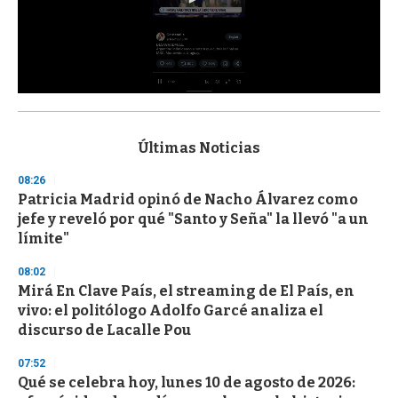
0
s
e
c
Últimas Noticias
o
n
08:26
d
Patricia Madrid opinó de Nacho Álvarez como
s
o
jefe y reveló por qué "Santo y Seña" la llevó "a un
f
límite"
3
3
s
08:02
e
Mirá En Clave País, el streaming de El País, en
c
vivo: el politólogo Adolfo Garcé analiza el
o
n
discurso de Lacalle Pou
d
s
07:52
Qué se celebra hoy, lunes 10 de agosto de 2026: