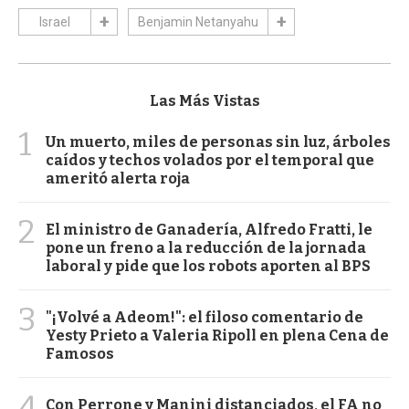
Israel
Benjamin Netanyahu
Las Más Vistas
1
Un muerto, miles de personas sin luz, árboles
caídos y techos volados por el temporal que
ameritó alerta roja
2
El ministro de Ganadería, Alfredo Fratti, le
pone un freno a la reducción de la jornada
laboral y pide que los robots aporten al BPS
3
"¡Volvé a Adeom!": el filoso comentario de
Yesty Prieto a Valeria Ripoll en plena Cena de
Famosos
4
Con Perrone y Manini distanciados, el FA no