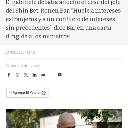
a
El gabinete debatía anoche el cese del jefe
del Shin Bet, Ronen Bar. “Huele a intereses
extranjeros y a un conflicto de intereses
sin precedentes”, dice Bar en una carta
dirigida a los ministros.
21/03/2025, 03:15
Compartir esta noticia
F
W
T
L
E
a
h
w
i
m
c
a
i
n
a
e
t
t
k
i
+
Agregar El País en
b
s
t
e
l
o
A
e
d
o
p
r
I
k
p
n