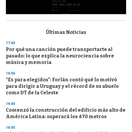
0
s
e
c
Últimas Noticias
o
n
17:00
d
Por qué una canción puede transportarte al
s
o
pasado: lo que explica la neurociencia sobre
f
música y memoria
3
3
s
16:56
e
“Es para elegidos”: Forlán contó qué lo motivó
c
para dirigir a Uruguay y el récord de su abuelo
o
n
como DT de la Celeste
d
s
16:40
Comenzó la construcción del edificio más alto de
América Latina: superará los 470 metros
16:05