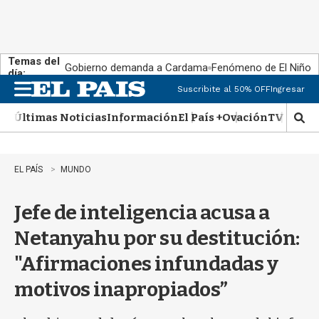
Temas del
Gobierno demanda a Cardama
Fenómeno de El Niño
día:
Suscribite al 50% OFF
Ingresar
M
e
Últimas Noticias
Información
El País +
Ovación
TV Show
n
M
u
o
s
t
EL PAÍS
MUNDO
r
a
Jefe de inteligencia acusa a
r
b
Netanyahu por su destitución:
�
s
"Afirmaciones infundadas y
q
u
motivos inapropiados”
e
d